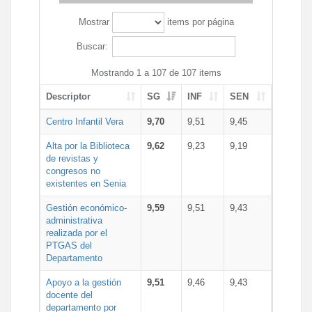
Mostrar
items por página
Buscar:
Mostrando 1 a 107 de 107 items
Descriptor
SG
INF
SEN
Centro Infantil Vera
9,70
9,51
9,45
Alta por la Biblioteca
9,62
9,23
9,19
de revistas y
congresos no
existentes en Senia
Gestión económico-
9,59
9,51
9,43
administrativa
realizada por el
PTGAS del
Departamento
Apoyo a la gestión
9,51
9,46
9,43
docente del
departamento por