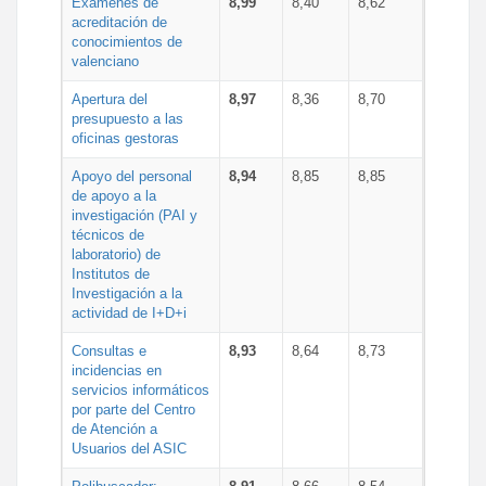
Exámenes de
8,99
8,40
8,62
acreditación de
conocimientos de
valenciano
Apertura del
8,97
8,36
8,70
presupuesto a las
oficinas gestoras
Apoyo del personal
8,94
8,85
8,85
de apoyo a la
investigación (PAI y
técnicos de
laboratorio) de
Institutos de
Investigación a la
actividad de I+D+i
Consultas e
8,93
8,64
8,73
incidencias en
servicios informáticos
por parte del Centro
de Atención a
Usuarios del ASIC