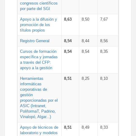
congresos científicos
por parte del SGI
Apoyo a la difusión y
8,63
8,50
7,67
promoción de los
títulos propios
Registro General
8,54
8,44
8,56
Cursos de formación
8,54
8,54
8,35
específica y jornadas
a través del CFP:
apoyo a la gestión
Herramientas
8,51
8,25
8,10
informáticas
corporativas de
gestión
proporcionadas por el
ASIC (Intranet,
PoliformaT, Padrino,
Vinalopó, Algar...)
Apoyo de técnicos de
8,51
8,49
8,33
laboratorio y modelos