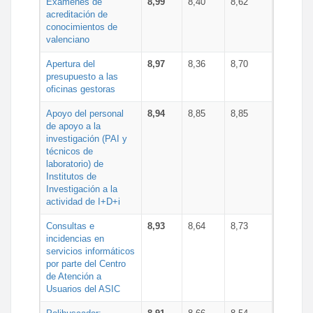
Exámenes de
8,99
8,40
8,62
acreditación de
conocimientos de
valenciano
Apertura del
8,97
8,36
8,70
presupuesto a las
oficinas gestoras
Apoyo del personal
8,94
8,85
8,85
de apoyo a la
investigación (PAI y
técnicos de
laboratorio) de
Institutos de
Investigación a la
actividad de I+D+i
Consultas e
8,93
8,64
8,73
incidencias en
servicios informáticos
por parte del Centro
de Atención a
Usuarios del ASIC