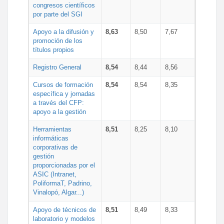
congresos científicos
por parte del SGI
Apoyo a la difusión y
8,63
8,50
7,67
promoción de los
títulos propios
Registro General
8,54
8,44
8,56
Cursos de formación
8,54
8,54
8,35
específica y jornadas
a través del CFP:
apoyo a la gestión
Herramientas
8,51
8,25
8,10
informáticas
corporativas de
gestión
proporcionadas por el
ASIC (Intranet,
PoliformaT, Padrino,
Vinalopó, Algar...)
Apoyo de técnicos de
8,51
8,49
8,33
laboratorio y modelos