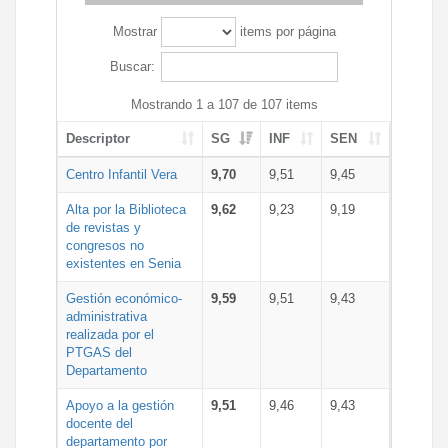
Mostrar
items por página
Buscar:
Mostrando 1 a 107 de 107 items
Descriptor
SG
INF
SEN
Centro Infantil Vera
9,70
9,51
9,45
Alta por la Biblioteca
9,62
9,23
9,19
de revistas y
congresos no
existentes en Senia
Gestión económico-
9,59
9,51
9,43
administrativa
realizada por el
PTGAS del
Departamento
Apoyo a la gestión
9,51
9,46
9,43
docente del
departamento por