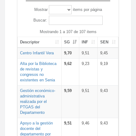
Mostrar
items por página
Buscar:
Mostrando 1 a 107 de 107 items
Descriptor
SG
INF
SEN
Centro Infantil Vera
9,70
9,51
9,45
Alta por la Biblioteca
9,62
9,23
9,19
de revistas y
congresos no
existentes en Senia
Gestión económico-
9,59
9,51
9,43
administrativa
realizada por el
PTGAS del
Departamento
Apoyo a la gestión
9,51
9,46
9,43
docente del
departamento por