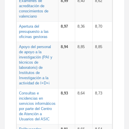
Exámenes de
8,99
8,40
8,62
acreditación de
conocimientos de
valenciano
Apertura del
8,97
8,36
8,70
presupuesto a las
oficinas gestoras
Apoyo del personal
8,94
8,85
8,85
de apoyo a la
investigación (PAI y
técnicos de
laboratorio) de
Institutos de
Investigación a la
actividad de I+D+i
Consultas e
8,93
8,64
8,73
incidencias en
servicios informáticos
por parte del Centro
de Atención a
Usuarios del ASIC