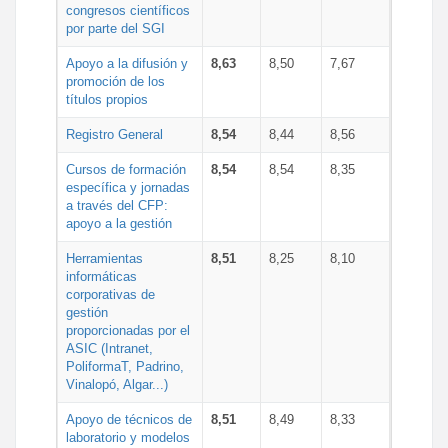
congresos científicos
por parte del SGI
Apoyo a la difusión y
8,63
8,50
7,67
promoción de los
títulos propios
Registro General
8,54
8,44
8,56
Cursos de formación
8,54
8,54
8,35
específica y jornadas
a través del CFP:
apoyo a la gestión
Herramientas
8,51
8,25
8,10
informáticas
corporativas de
gestión
proporcionadas por el
ASIC (Intranet,
PoliformaT, Padrino,
Vinalopó, Algar...)
Apoyo de técnicos de
8,51
8,49
8,33
laboratorio y modelos