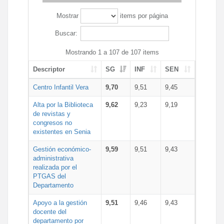
Mostrar
items por página
Buscar:
Mostrando 1 a 107 de 107 items
Descriptor
SG
INF
SEN
Centro Infantil Vera
9,70
9,51
9,45
Alta por la Biblioteca
9,62
9,23
9,19
de revistas y
congresos no
existentes en Senia
Gestión económico-
9,59
9,51
9,43
administrativa
realizada por el
PTGAS del
Departamento
Apoyo a la gestión
9,51
9,46
9,43
docente del
departamento por