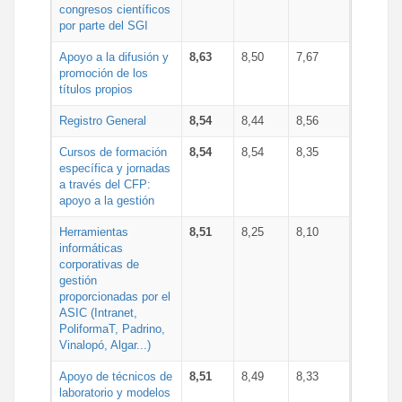
congresos científicos
por parte del SGI
Apoyo a la difusión y
8,63
8,50
7,67
promoción de los
títulos propios
Registro General
8,54
8,44
8,56
Cursos de formación
8,54
8,54
8,35
específica y jornadas
a través del CFP:
apoyo a la gestión
Herramientas
8,51
8,25
8,10
informáticas
corporativas de
gestión
proporcionadas por el
ASIC (Intranet,
PoliformaT, Padrino,
Vinalopó, Algar...)
Apoyo de técnicos de
8,51
8,49
8,33
laboratorio y modelos