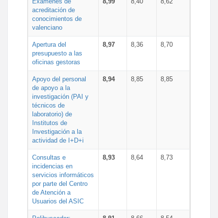
Exámenes de
8,99
8,40
8,62
acreditación de
conocimientos de
valenciano
Apertura del
8,97
8,36
8,70
presupuesto a las
oficinas gestoras
Apoyo del personal
8,94
8,85
8,85
de apoyo a la
investigación (PAI y
técnicos de
laboratorio) de
Institutos de
Investigación a la
actividad de I+D+i
Consultas e
8,93
8,64
8,73
incidencias en
servicios informáticos
por parte del Centro
de Atención a
Usuarios del ASIC