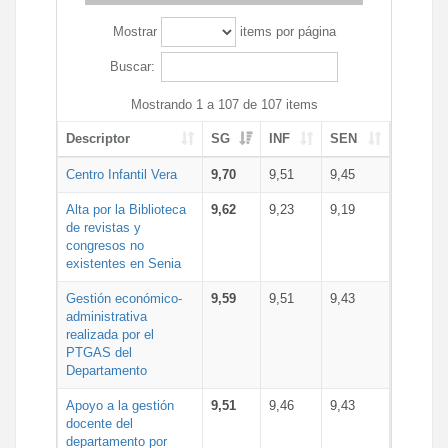
Mostrar
items por página
Buscar:
Mostrando 1 a 107 de 107 items
Descriptor
SG
INF
SEN
Centro Infantil Vera
9,70
9,51
9,45
Alta por la Biblioteca
9,62
9,23
9,19
de revistas y
congresos no
existentes en Senia
Gestión económico-
9,59
9,51
9,43
administrativa
realizada por el
PTGAS del
Departamento
Apoyo a la gestión
9,51
9,46
9,43
docente del
departamento por