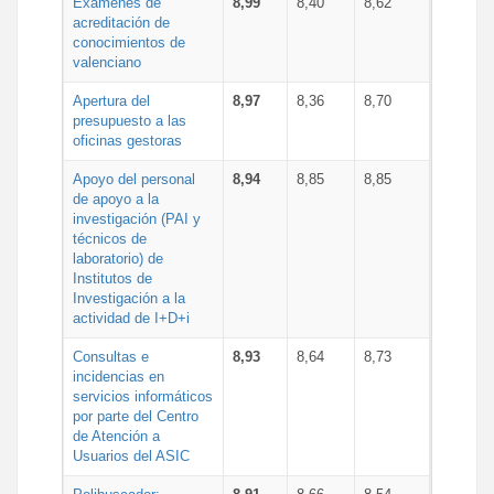
Exámenes de
8,99
8,40
8,62
acreditación de
conocimientos de
valenciano
Apertura del
8,97
8,36
8,70
presupuesto a las
oficinas gestoras
Apoyo del personal
8,94
8,85
8,85
de apoyo a la
investigación (PAI y
técnicos de
laboratorio) de
Institutos de
Investigación a la
actividad de I+D+i
Consultas e
8,93
8,64
8,73
incidencias en
servicios informáticos
por parte del Centro
de Atención a
Usuarios del ASIC