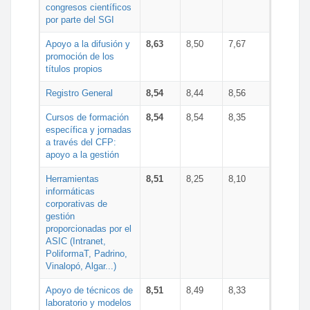
congresos científicos
por parte del SGI
Apoyo a la difusión y
8,63
8,50
7,67
promoción de los
títulos propios
Registro General
8,54
8,44
8,56
Cursos de formación
8,54
8,54
8,35
específica y jornadas
a través del CFP:
apoyo a la gestión
Herramientas
8,51
8,25
8,10
informáticas
corporativas de
gestión
proporcionadas por el
ASIC (Intranet,
PoliformaT, Padrino,
Vinalopó, Algar...)
Apoyo de técnicos de
8,51
8,49
8,33
laboratorio y modelos