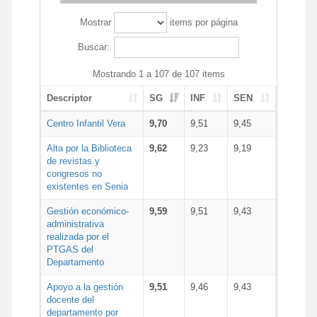
Mostrar
items por página
Buscar:
Mostrando 1 a 107 de 107 items
Descriptor
SG
INF
SEN
Centro Infantil Vera
9,70
9,51
9,45
Alta por la Biblioteca
9,62
9,23
9,19
de revistas y
congresos no
existentes en Senia
Gestión económico-
9,59
9,51
9,43
administrativa
realizada por el
PTGAS del
Departamento
Apoyo a la gestión
9,51
9,46
9,43
docente del
departamento por