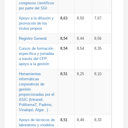
congresos científicos
por parte del SGI
Apoyo a la difusión y
8,63
8,50
7,67
promoción de los
títulos propios
Registro General
8,54
8,44
8,56
Cursos de formación
8,54
8,54
8,35
específica y jornadas
a través del CFP:
apoyo a la gestión
Herramientas
8,51
8,25
8,10
informáticas
corporativas de
gestión
proporcionadas por el
ASIC (Intranet,
PoliformaT, Padrino,
Vinalopó, Algar...)
Apoyo de técnicos de
8,51
8,49
8,33
laboratorio y modelos