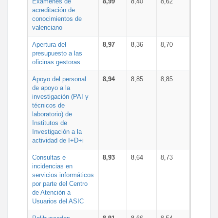
Exámenes de
8,99
8,40
8,62
acreditación de
conocimientos de
valenciano
Apertura del
8,97
8,36
8,70
presupuesto a las
oficinas gestoras
Apoyo del personal
8,94
8,85
8,85
de apoyo a la
investigación (PAI y
técnicos de
laboratorio) de
Institutos de
Investigación a la
actividad de I+D+i
Consultas e
8,93
8,64
8,73
incidencias en
servicios informáticos
por parte del Centro
de Atención a
Usuarios del ASIC