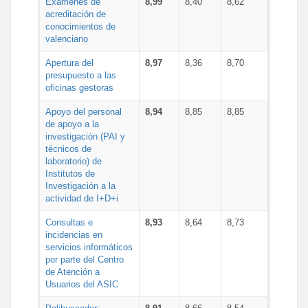
Exámenes de
8,99
8,40
8,62
acreditación de
conocimientos de
valenciano
Apertura del
8,97
8,36
8,70
presupuesto a las
oficinas gestoras
Apoyo del personal
8,94
8,85
8,85
de apoyo a la
investigación (PAI y
técnicos de
laboratorio) de
Institutos de
Investigación a la
actividad de I+D+i
Consultas e
8,93
8,64
8,73
incidencias en
servicios informáticos
por parte del Centro
de Atención a
Usuarios del ASIC