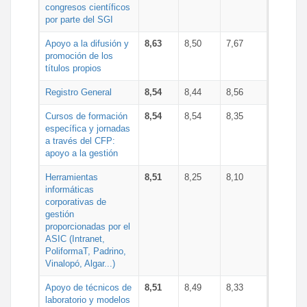
congresos científicos
por parte del SGI
Apoyo a la difusión y
8,63
8,50
7,67
promoción de los
títulos propios
Registro General
8,54
8,44
8,56
Cursos de formación
8,54
8,54
8,35
específica y jornadas
a través del CFP:
apoyo a la gestión
Herramientas
8,51
8,25
8,10
informáticas
corporativas de
gestión
proporcionadas por el
ASIC (Intranet,
PoliformaT, Padrino,
Vinalopó, Algar...)
Apoyo de técnicos de
8,51
8,49
8,33
laboratorio y modelos