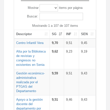
Mostrar
items por página
Buscar:
Mostrando 1 a 107 de 107 items
Descriptor
SG
INF
SEN
Centro Infantil Vera
9,70
9,51
9,45
Alta por la Biblioteca
9,62
9,23
9,19
de revistas y
congresos no
existentes en Senia
Gestión económico-
9,59
9,51
9,43
administrativa
realizada por el
PTGAS del
Departamento
Apoyo a la gestión
9,51
9,46
9,43
docente del
departamento por