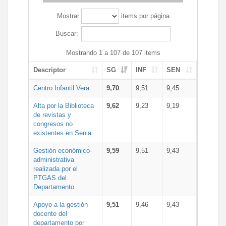
Mostrar
items por página
Buscar:
Mostrando 1 a 107 de 107 items
Descriptor
SG
INF
SEN
Centro Infantil Vera
9,70
9,51
9,45
Alta por la Biblioteca
9,62
9,23
9,19
de revistas y
congresos no
existentes en Senia
Gestión económico-
9,59
9,51
9,43
administrativa
realizada por el
PTGAS del
Departamento
Apoyo a la gestión
9,51
9,46
9,43
docente del
departamento por