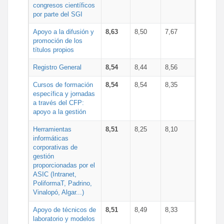
congresos científicos
por parte del SGI
Apoyo a la difusión y
8,63
8,50
7,67
promoción de los
títulos propios
Registro General
8,54
8,44
8,56
Cursos de formación
8,54
8,54
8,35
específica y jornadas
a través del CFP:
apoyo a la gestión
Herramientas
8,51
8,25
8,10
informáticas
corporativas de
gestión
proporcionadas por el
ASIC (Intranet,
PoliformaT, Padrino,
Vinalopó, Algar...)
Apoyo de técnicos de
8,51
8,49
8,33
laboratorio y modelos