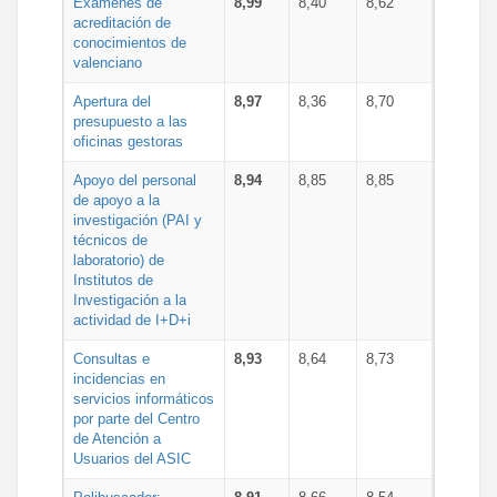
Exámenes de
8,99
8,40
8,62
acreditación de
conocimientos de
valenciano
Apertura del
8,97
8,36
8,70
presupuesto a las
oficinas gestoras
Apoyo del personal
8,94
8,85
8,85
de apoyo a la
investigación (PAI y
técnicos de
laboratorio) de
Institutos de
Investigación a la
actividad de I+D+i
Consultas e
8,93
8,64
8,73
incidencias en
servicios informáticos
por parte del Centro
de Atención a
Usuarios del ASIC