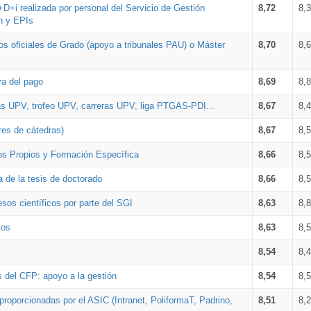
+D+i realizada por personal del Servicio de Gestión
8,72
8,
n y EPIs
los oficiales de Grado (apoyo a tribunales PAU) o Máster
8,70
8,
va del pago
8,69
8,
as UPV, trofeo UPV, carreras UPV, liga PTGAS-PDI...
8,67
8,
res de cátedras)
8,67
8,
os Propios y Formación Específica
8,66
8,
a de la tesis de doctorado
8,66
8,
sos científicos por parte del SGI
8,63
8,
ios
8,63
8,
8,54
8,
s del CFP: apoyo a la gestión
8,54
8,
proporcionadas por el ASIC (Intranet, PoliformaT, Padrino,
8,51
8,