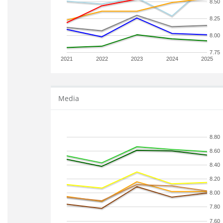
8.50
8.25
8.00
7.75
2021
2022
2023
2024
2025
Media
8.80
8.60
8.40
8.20
8.00
7.80
7.60