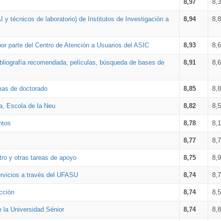
8,97
8,
 y técnicos de laboratorio) de Institutos de Investigación a
8,94
8,
por parte del Centro de Atención a Usuarios del ASIC
8,93
8,
bibliografía recomendada, películas, búsqueda de bases de
8,91
8,
amas de doctorado
8,85
8,
a, Escola de la Neu
8,82
8,
ntos
8,78
8,
8,77
8,
tro y otras tareas de apoyo
8,75
8,
ervicios a través del UFASU
8,74
8,
cción
8,74
8,
e la Universidad Sénior
8,74
8,