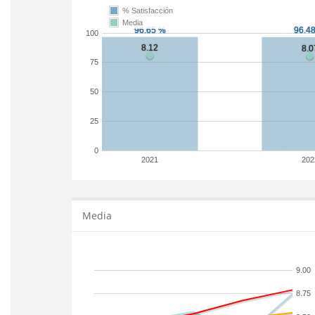
% Satisfacción
Media
100
75
50
25
0
2021
202
Media
9.00
8.75