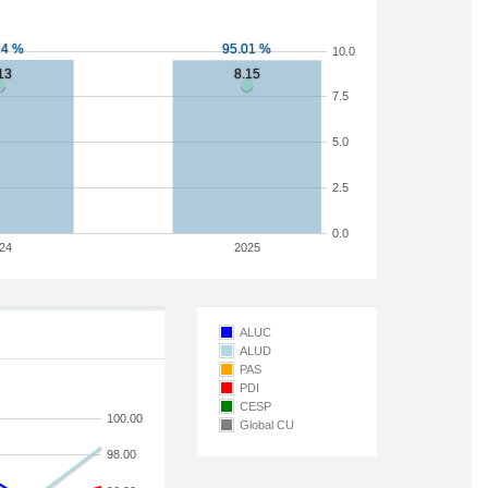
10.0
7.5
5.0
2.5
0.0
24
2025
ALUC
ALUD
PAS
PDI
CESP
100.00
Global CU
98.00