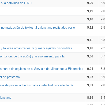
a la actividad de I+D+i
9,20
8,
9,19
9,
9,18
9,
 normalización de textos al valenciano realizados por el
9,12
8,
9,11
8,
 y talleres organizados, y guías y ayudas disponibles
9,10
9,
cripción, certificación) y asesoramiento para la
9,06
8,
 punto de equipos en el Servicio de Microscopía Electrónica
9,04
8,
ial de préstamo
9,03
8,
os de propiedad industrial e intelectual procedente de
9,01
9,
lenciano
8,99
8,