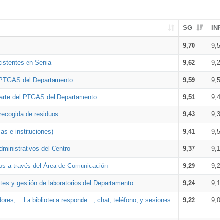
SG
IN
9,70
9,
xistentes en Senia
9,62
9,
l PTGAS del Departamento
9,59
9,
parte del PTGAS del Departamento
9,51
9,
 recogida de residuos
9,43
9,
as e instituciones)
9,41
9,
dministrativos del Centro
9,37
9,
os a través del Área de Comunicación
9,29
9,
tes y gestión de laboratorios del Departamento
9,24
9,
ores, ...La biblioteca responde..., chat, teléfono, y sesiones
9,22
9,