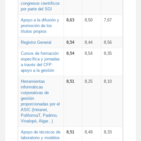
congresos científicos
por parte del SGI
Apoyo a la difusión y
8,63
8,50
7,67
promoción de los
títulos propios
Registro General
8,54
8,44
8,56
Cursos de formación
8,54
8,54
8,35
específica y jornadas
a través del CFP:
apoyo a la gestión
Herramientas
8,51
8,25
8,10
informáticas
corporativas de
gestión
proporcionadas por el
ASIC (Intranet,
PoliformaT, Padrino,
Vinalopó, Algar...)
Apoyo de técnicos de
8,51
8,49
8,33
laboratorio y modelos