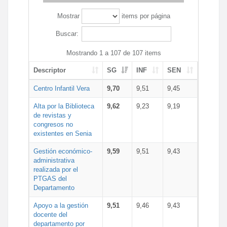
Mostrar
items por página
Buscar:
Mostrando 1 a 107 de 107 items
Descriptor
SG
INF
SEN
Centro Infantil Vera
9,70
9,51
9,45
Alta por la Biblioteca
9,62
9,23
9,19
de revistas y
congresos no
existentes en Senia
Gestión económico-
9,59
9,51
9,43
administrativa
realizada por el
PTGAS del
Departamento
Apoyo a la gestión
9,51
9,46
9,43
docente del
departamento por