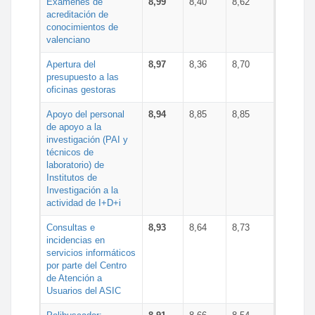
Exámenes de
8,99
8,40
8,62
acreditación de
conocimientos de
valenciano
Apertura del
8,97
8,36
8,70
presupuesto a las
oficinas gestoras
Apoyo del personal
8,94
8,85
8,85
de apoyo a la
investigación (PAI y
técnicos de
laboratorio) de
Institutos de
Investigación a la
actividad de I+D+i
Consultas e
8,93
8,64
8,73
incidencias en
servicios informáticos
por parte del Centro
de Atención a
Usuarios del ASIC