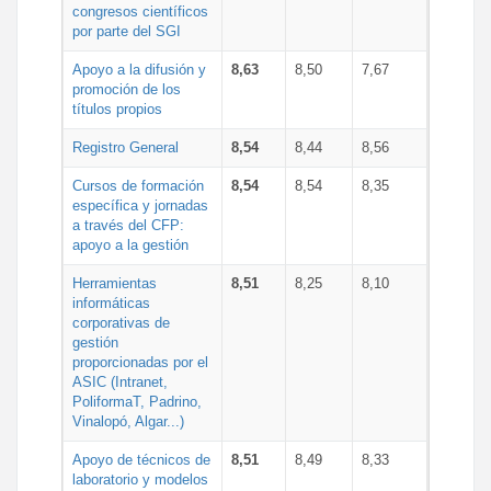
congresos científicos
por parte del SGI
Apoyo a la difusión y
8,63
8,50
7,67
promoción de los
títulos propios
Registro General
8,54
8,44
8,56
Cursos de formación
8,54
8,54
8,35
específica y jornadas
a través del CFP:
apoyo a la gestión
Herramientas
8,51
8,25
8,10
informáticas
corporativas de
gestión
proporcionadas por el
ASIC (Intranet,
PoliformaT, Padrino,
Vinalopó, Algar...)
Apoyo de técnicos de
8,51
8,49
8,33
laboratorio y modelos