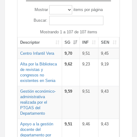
Mostrar
items por página
Buscar:
Mostrando 1 a 107 de 107 items
Descriptor
SG
INF
SEN
Centro Infantil Vera
9,70
9,51
9,45
Alta por la Biblioteca
9,62
9,23
9,19
de revistas y
congresos no
existentes en Senia
Gestión económico-
9,59
9,51
9,43
administrativa
realizada por el
PTGAS del
Departamento
Apoyo a la gestión
9,51
9,46
9,43
docente del
departamento por