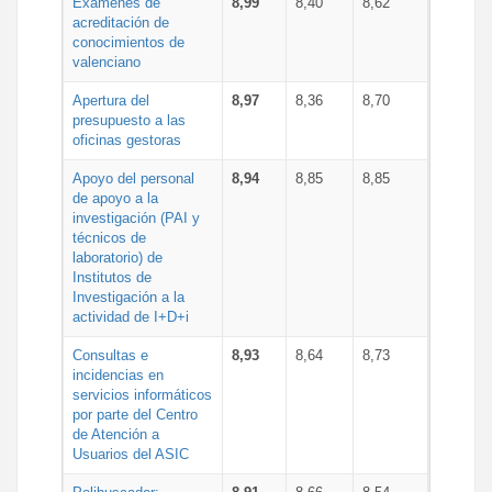
Exámenes de
8,99
8,40
8,62
acreditación de
conocimientos de
valenciano
Apertura del
8,97
8,36
8,70
presupuesto a las
oficinas gestoras
Apoyo del personal
8,94
8,85
8,85
de apoyo a la
investigación (PAI y
técnicos de
laboratorio) de
Institutos de
Investigación a la
actividad de I+D+i
Consultas e
8,93
8,64
8,73
incidencias en
servicios informáticos
por parte del Centro
de Atención a
Usuarios del ASIC