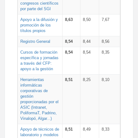
congresos científicos
por parte del SGI
Apoyo a la difusión y
8,63
8,50
7,67
promoción de los
títulos propios
Registro General
8,54
8,44
8,56
Cursos de formación
8,54
8,54
8,35
específica y jornadas
a través del CFP:
apoyo a la gestión
Herramientas
8,51
8,25
8,10
informáticas
corporativas de
gestión
proporcionadas por el
ASIC (Intranet,
PoliformaT, Padrino,
Vinalopó, Algar...)
Apoyo de técnicos de
8,51
8,49
8,33
laboratorio y modelos