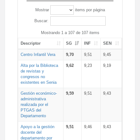
Mostrar
items por página
Buscar:
Mostrando 1 a 107 de 107 items
Descriptor
SG
INF
SEN
Centro Infantil Vera
9,70
9,51
9,45
Alta por la Biblioteca
9,62
9,23
9,19
de revistas y
congresos no
existentes en Senia
Gestión económico-
9,59
9,51
9,43
administrativa
realizada por el
PTGAS del
Departamento
Apoyo a la gestión
9,51
9,46
9,43
docente del
departamento por