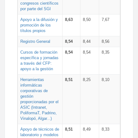
congresos científicos
por parte del SGI
Apoyo a la difusión y
8,63
8,50
7,67
promoción de los
títulos propios
Registro General
8,54
8,44
8,56
Cursos de formación
8,54
8,54
8,35
específica y jornadas
a través del CFP:
apoyo a la gestión
Herramientas
8,51
8,25
8,10
informáticas
corporativas de
gestión
proporcionadas por el
ASIC (Intranet,
PoliformaT, Padrino,
Vinalopó, Algar...)
Apoyo de técnicos de
8,51
8,49
8,33
laboratorio y modelos