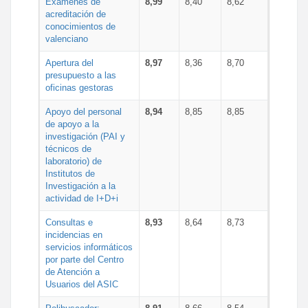
Exámenes de
8,99
8,40
8,62
acreditación de
conocimientos de
valenciano
Apertura del
8,97
8,36
8,70
presupuesto a las
oficinas gestoras
Apoyo del personal
8,94
8,85
8,85
de apoyo a la
investigación (PAI y
técnicos de
laboratorio) de
Institutos de
Investigación a la
actividad de I+D+i
Consultas e
8,93
8,64
8,73
incidencias en
servicios informáticos
por parte del Centro
de Atención a
Usuarios del ASIC