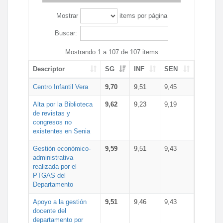
Mostrar
items por página
Buscar:
Mostrando 1 a 107 de 107 items
Descriptor
SG
INF
SEN
Centro Infantil Vera
9,70
9,51
9,45
Alta por la Biblioteca
9,62
9,23
9,19
de revistas y
congresos no
existentes en Senia
Gestión económico-
9,59
9,51
9,43
administrativa
realizada por el
PTGAS del
Departamento
Apoyo a la gestión
9,51
9,46
9,43
docente del
departamento por