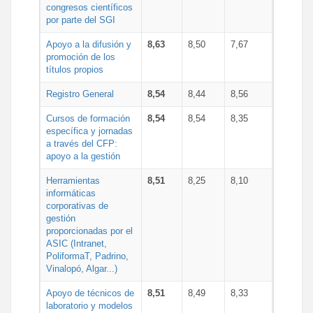
congresos científicos
por parte del SGI
Apoyo a la difusión y
8,63
8,50
7,67
promoción de los
títulos propios
Registro General
8,54
8,44
8,56
Cursos de formación
8,54
8,54
8,35
específica y jornadas
a través del CFP:
apoyo a la gestión
Herramientas
8,51
8,25
8,10
informáticas
corporativas de
gestión
proporcionadas por el
ASIC (Intranet,
PoliformaT, Padrino,
Vinalopó, Algar...)
Apoyo de técnicos de
8,51
8,49
8,33
laboratorio y modelos