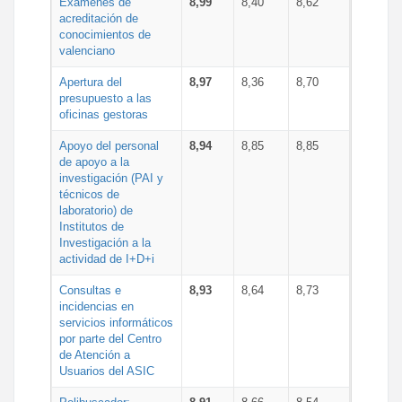
Exámenes de
8,99
8,40
8,62
acreditación de
conocimientos de
valenciano
Apertura del
8,97
8,36
8,70
presupuesto a las
oficinas gestoras
Apoyo del personal
8,94
8,85
8,85
de apoyo a la
investigación (PAI y
técnicos de
laboratorio) de
Institutos de
Investigación a la
actividad de I+D+i
Consultas e
8,93
8,64
8,73
incidencias en
servicios informáticos
por parte del Centro
de Atención a
Usuarios del ASIC