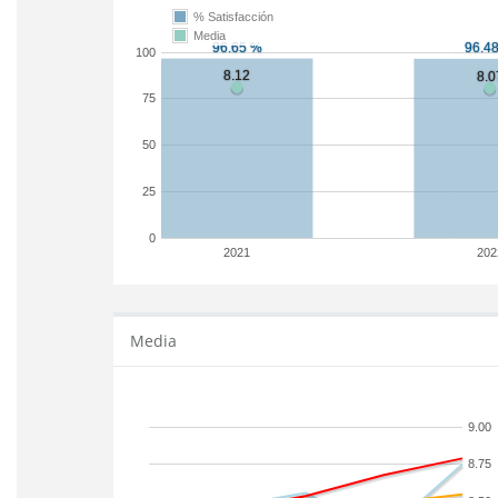
% Satisfacción
Media
100
75
50
25
0
2021
202
Media
9.00
8.75