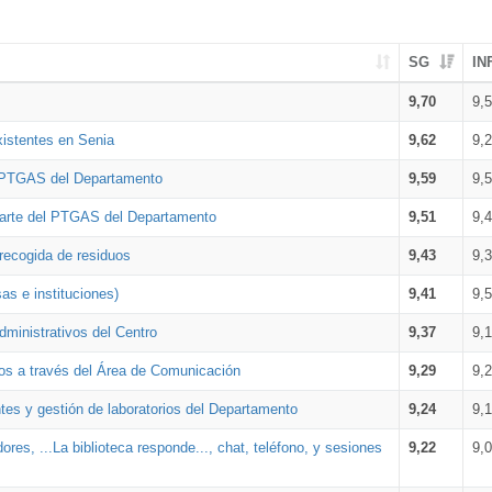
SG
IN
9,70
9,
xistentes en Senia
9,62
9,
l PTGAS del Departamento
9,59
9,
parte del PTGAS del Departamento
9,51
9,
 recogida de residuos
9,43
9,
as e instituciones)
9,41
9,
dministrativos del Centro
9,37
9,
os a través del Área de Comunicación
9,29
9,
tes y gestión de laboratorios del Departamento
9,24
9,
ores, ...La biblioteca responde..., chat, teléfono, y sesiones
9,22
9,