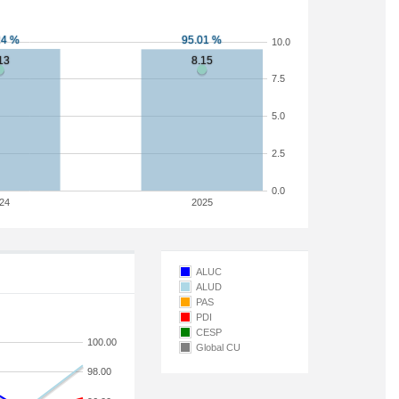
10.0
7.5
5.0
2.5
0.0
24
2025
ALUC
ALUD
PAS
PDI
CESP
100.00
Global CU
98.00