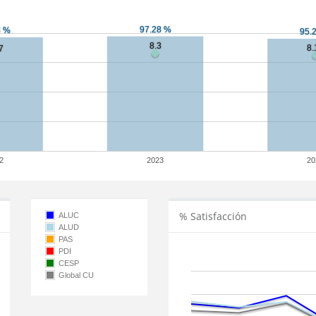
2
2023
20
% Satisfacción
ALUC
ALUD
PAS
PDI
CESP
Global CU