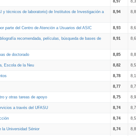
8,97
8,
 y técnicos de laboratorio) de Institutos de Investigación a
8,94
8,
por parte del Centro de Atención a Usuarios del ASIC
8,93
8,
bibliografía recomendada, películas, búsqueda de bases de
8,91
8,
amas de doctorado
8,85
8,
a, Escola de la Neu
8,82
8,
ntos
8,78
8,
8,77
8,
tro y otras tareas de apoyo
8,75
8,
ervicios a través del UFASU
8,74
8,
cción
8,74
8,
e la Universidad Sénior
8,74
8,