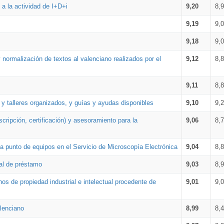
a la actividad de I+D+i
9,20
8,
9,19
9,
9,18
9,
 normalización de textos al valenciano realizados por el
9,12
8,
9,11
8,
 y talleres organizados, y guías y ayudas disponibles
9,10
9,
cripción, certificación) y asesoramiento para la
9,06
8,
 punto de equipos en el Servicio de Microscopía Electrónica
9,04
8,
ial de préstamo
9,03
8,
os de propiedad industrial e intelectual procedente de
9,01
9,
lenciano
8,99
8,