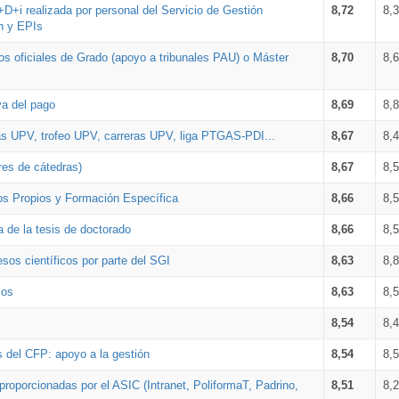
+D+i realizada por personal del Servicio de Gestión
8,72
8,
n y EPIs
los oficiales de Grado (apoyo a tribunales PAU) o Máster
8,70
8,
va del pago
8,69
8,
as UPV, trofeo UPV, carreras UPV, liga PTGAS-PDI...
8,67
8,
res de cátedras)
8,67
8,
os Propios y Formación Específica
8,66
8,
a de la tesis de doctorado
8,66
8,
sos científicos por parte del SGI
8,63
8,
ios
8,63
8,
8,54
8,
s del CFP: apoyo a la gestión
8,54
8,
proporcionadas por el ASIC (Intranet, PoliformaT, Padrino,
8,51
8,