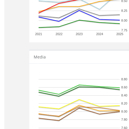
8.50
8.25
8.00
7.75
2021
2022
2023
2024
2025
Media
8.80
8.60
8.40
8.20
8.00
7.80
7.60