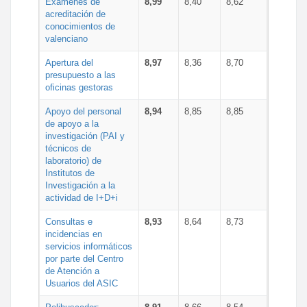
Exámenes de
8,99
8,40
8,62
acreditación de
conocimientos de
valenciano
Apertura del
8,97
8,36
8,70
presupuesto a las
oficinas gestoras
Apoyo del personal
8,94
8,85
8,85
de apoyo a la
investigación (PAI y
técnicos de
laboratorio) de
Institutos de
Investigación a la
actividad de I+D+i
Consultas e
8,93
8,64
8,73
incidencias en
servicios informáticos
por parte del Centro
de Atención a
Usuarios del ASIC