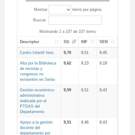
Mostrar
items por página
Buscar:
Mostrando 1 a 107 de 107 items
Descriptor
SG
INF
SEN
Centro Infantil Vera
9,70
9,51
9,45
Alta por la Biblioteca
9,62
9,23
9,19
de revistas y
congresos no
existentes en Senia
Gestión económico-
9,59
9,51
9,43
administrativa
realizada por el
PTGAS del
Departamento
Apoyo a la gestión
9,51
9,46
9,43
docente del
departamento por