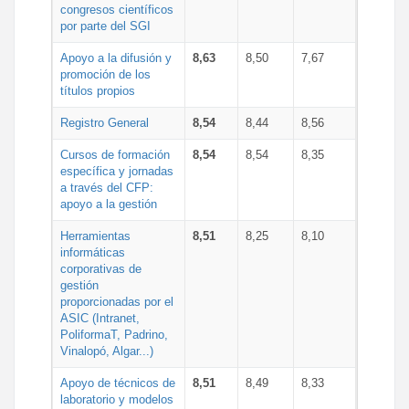
congresos científicos
por parte del SGI
Apoyo a la difusión y
8,63
8,50
7,67
promoción de los
títulos propios
Registro General
8,54
8,44
8,56
Cursos de formación
8,54
8,54
8,35
específica y jornadas
a través del CFP:
apoyo a la gestión
Herramientas
8,51
8,25
8,10
informáticas
corporativas de
gestión
proporcionadas por el
ASIC (Intranet,
PoliformaT, Padrino,
Vinalopó, Algar...)
Apoyo de técnicos de
8,51
8,49
8,33
laboratorio y modelos