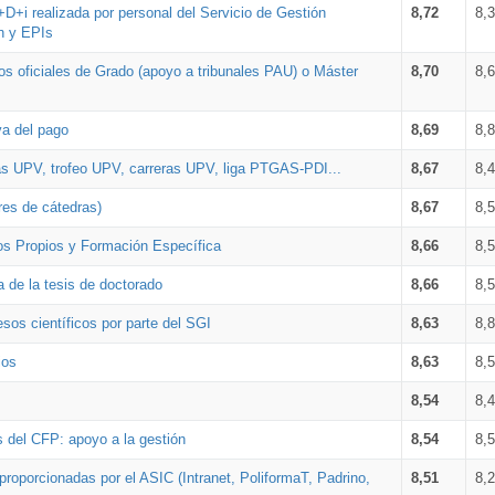
+D+i realizada por personal del Servicio de Gestión
8,72
8,
n y EPIs
los oficiales de Grado (apoyo a tribunales PAU) o Máster
8,70
8,
va del pago
8,69
8,
as UPV, trofeo UPV, carreras UPV, liga PTGAS-PDI...
8,67
8,
res de cátedras)
8,67
8,
os Propios y Formación Específica
8,66
8,
a de la tesis de doctorado
8,66
8,
sos científicos por parte del SGI
8,63
8,
ios
8,63
8,
8,54
8,
s del CFP: apoyo a la gestión
8,54
8,
proporcionadas por el ASIC (Intranet, PoliformaT, Padrino,
8,51
8,