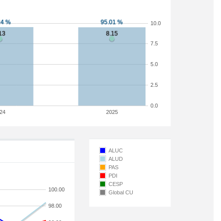
10.0
7.5
5.0
2.5
0.0
24
2025
ALUC
ALUD
PAS
PDI
CESP
100.00
Global CU
98.00