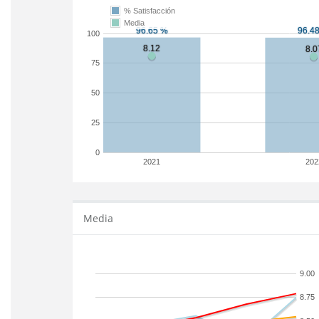
% Satisfacción
Media
100
75
50
25
0
2021
202
Media
9.00
8.75