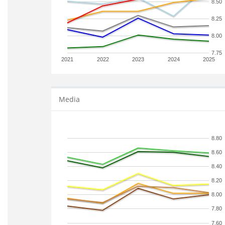
8.50
8.25
8.00
7.75
2021
2022
2023
2024
2025
Media
8.80
8.60
8.40
8.20
8.00
7.80
7.60