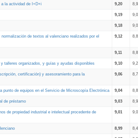
a la actividad de I+D+i
9,20
8,
9,19
9,
9,18
9,
 normalización de textos al valenciano realizados por el
9,12
8,
9,11
8,
 y talleres organizados, y guías y ayudas disponibles
9,10
9,
cripción, certificación) y asesoramiento para la
9,06
8,
 punto de equipos en el Servicio de Microscopía Electrónica
9,04
8,
ial de préstamo
9,03
8,
os de propiedad industrial e intelectual procedente de
9,01
9,
lenciano
8,99
8,