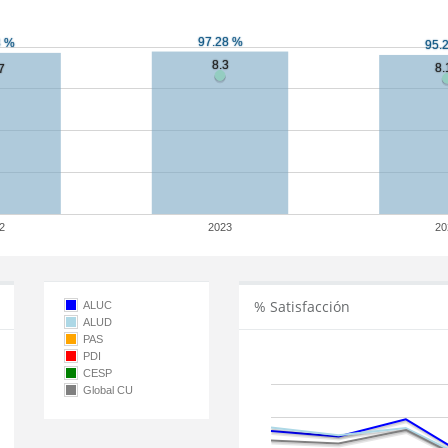
2
2023
20
% Satisfacción
ALUC
ALUD
PAS
PDI
CESP
Global CU