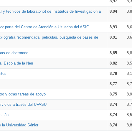
8,97
8,
 y técnicos de laboratorio) de Institutos de Investigación a
8,94
8,
por parte del Centro de Atención a Usuarios del ASIC
8,93
8,
bibliografía recomendada, películas, búsqueda de bases de
8,91
8,
amas de doctorado
8,85
8,
a, Escola de la Neu
8,82
8,
ntos
8,78
8,
8,77
8,
tro y otras tareas de apoyo
8,75
8,
ervicios a través del UFASU
8,74
8,
cción
8,74
8,
e la Universidad Sénior
8,74
8,