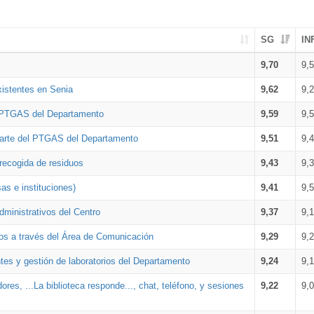
SG
IN
9,70
9,
xistentes en Senia
9,62
9,
l PTGAS del Departamento
9,59
9,
parte del PTGAS del Departamento
9,51
9,
 recogida de residuos
9,43
9,
as e instituciones)
9,41
9,
dministrativos del Centro
9,37
9,
os a través del Área de Comunicación
9,29
9,
tes y gestión de laboratorios del Departamento
9,24
9,
ores, ...La biblioteca responde..., chat, teléfono, y sesiones
9,22
9,