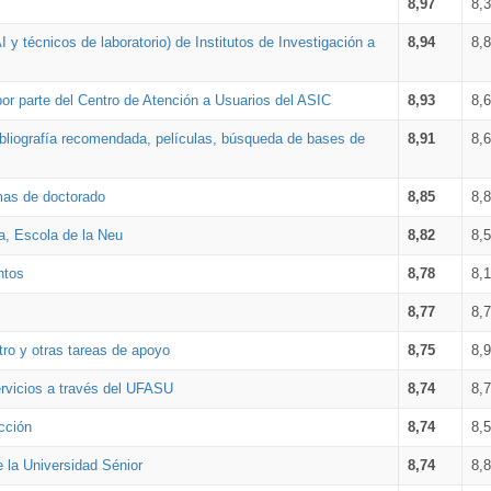
8,97
8,
 y técnicos de laboratorio) de Institutos de Investigación a
8,94
8,
por parte del Centro de Atención a Usuarios del ASIC
8,93
8,
bibliografía recomendada, películas, búsqueda de bases de
8,91
8,
amas de doctorado
8,85
8,
a, Escola de la Neu
8,82
8,
ntos
8,78
8,
8,77
8,
tro y otras tareas de apoyo
8,75
8,
ervicios a través del UFASU
8,74
8,
cción
8,74
8,
e la Universidad Sénior
8,74
8,