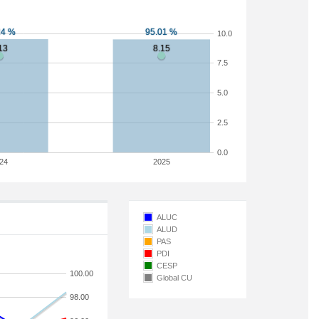
10.0
7.5
5.0
2.5
0.0
24
2025
ALUC
ALUD
PAS
PDI
CESP
100.00
Global CU
98.00