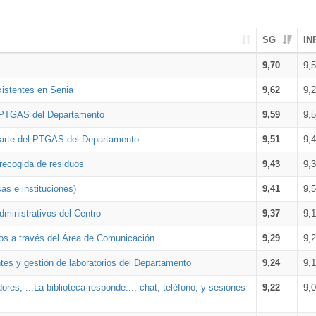
SG
IN
9,70
9,
xistentes en Senia
9,62
9,
l PTGAS del Departamento
9,59
9,
parte del PTGAS del Departamento
9,51
9,
 recogida de residuos
9,43
9,
as e instituciones)
9,41
9,
dministrativos del Centro
9,37
9,
os a través del Área de Comunicación
9,29
9,
tes y gestión de laboratorios del Departamento
9,24
9,
ores, ...La biblioteca responde..., chat, teléfono, y sesiones
9,22
9,