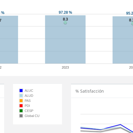
2
2023
20
% Satisfacción
ALUC
ALUD
PAS
PDI
CESP
Global CU