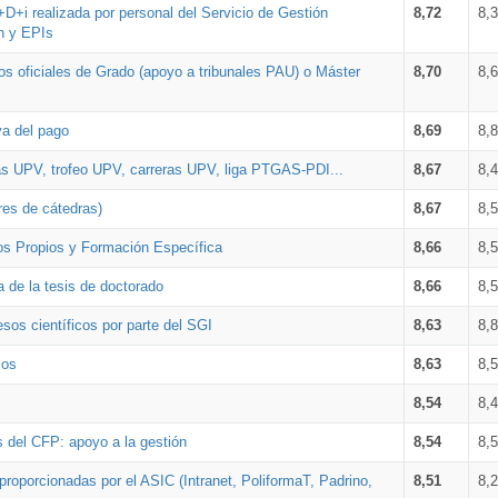
+D+i realizada por personal del Servicio de Gestión
8,72
8,
n y EPIs
los oficiales de Grado (apoyo a tribunales PAU) o Máster
8,70
8,
va del pago
8,69
8,
as UPV, trofeo UPV, carreras UPV, liga PTGAS-PDI...
8,67
8,
res de cátedras)
8,67
8,
os Propios y Formación Específica
8,66
8,
a de la tesis de doctorado
8,66
8,
sos científicos por parte del SGI
8,63
8,
ios
8,63
8,
8,54
8,
s del CFP: apoyo a la gestión
8,54
8,
proporcionadas por el ASIC (Intranet, PoliformaT, Padrino,
8,51
8,