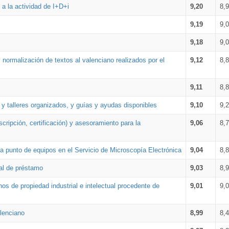
a la actividad de I+D+i
9,20
8,
9,19
9,
9,18
9,
 normalización de textos al valenciano realizados por el
9,12
8,
9,11
8,
 y talleres organizados, y guías y ayudas disponibles
9,10
9,
cripción, certificación) y asesoramiento para la
9,06
8,
 punto de equipos en el Servicio de Microscopía Electrónica
9,04
8,
ial de préstamo
9,03
8,
os de propiedad industrial e intelectual procedente de
9,01
9,
lenciano
8,99
8,