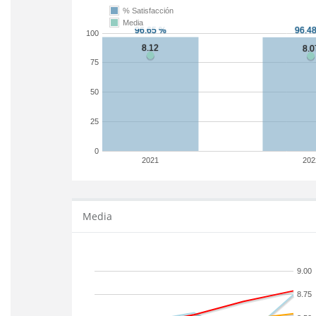
% Satisfacción
Media
100
75
50
25
0
2021
202
Media
9.00
8.75