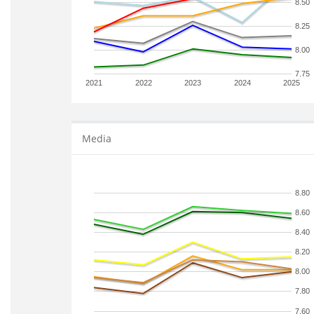
8.50
8.25
8.00
7.75
2021
2022
2023
2024
2025
Media
8.80
8.60
8.40
8.20
8.00
7.80
7.60