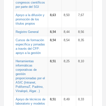
congresos científicos
por parte del SGI
Apoyo a la difusión y
8,63
8,50
7,67
promoción de los
títulos propios
Registro General
8,54
8,44
8,56
Cursos de formación
8,54
8,54
8,35
específica y jornadas
a través del CFP:
apoyo a la gestión
Herramientas
8,51
8,25
8,10
informáticas
corporativas de
gestión
proporcionadas por el
ASIC (Intranet,
PoliformaT, Padrino,
Vinalopó, Algar...)
Apoyo de técnicos de
8,51
8,49
8,33
laboratorio y modelos