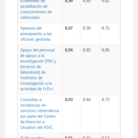
Exámenes de
8,99
8,40
8,62
acreditación de
conocimientos de
valenciano
Apertura del
8,97
8,36
8,70
presupuesto a las
oficinas gestoras
Apoyo del personal
8,94
8,85
8,85
de apoyo a la
investigación (PAI y
técnicos de
laboratorio) de
Institutos de
Investigación a la
actividad de I+D+i
Consultas e
8,93
8,64
8,73
incidencias en
servicios informáticos
por parte del Centro
de Atención a
Usuarios del ASIC