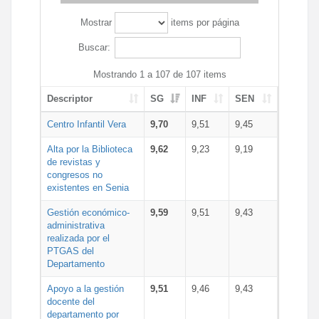
Mostrar
items por página
Buscar:
Mostrando 1 a 107 de 107 items
Descriptor
SG
INF
SEN
Centro Infantil Vera
9,70
9,51
9,45
Alta por la Biblioteca
9,62
9,23
9,19
de revistas y
congresos no
existentes en Senia
Gestión económico-
9,59
9,51
9,43
administrativa
realizada por el
PTGAS del
Departamento
Apoyo a la gestión
9,51
9,46
9,43
docente del
departamento por