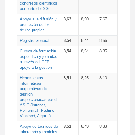
congresos científicos
por parte del SGI
Apoyo a la difusión y
8,63
8,50
7,67
promoción de los
títulos propios
Registro General
8,54
8,44
8,56
Cursos de formación
8,54
8,54
8,35
específica y jornadas
a través del CFP:
apoyo a la gestión
Herramientas
8,51
8,25
8,10
informáticas
corporativas de
gestión
proporcionadas por el
ASIC (Intranet,
PoliformaT, Padrino,
Vinalopó, Algar...)
Apoyo de técnicos de
8,51
8,49
8,33
laboratorio y modelos