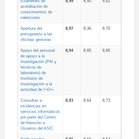
Exámenes de
8,99
8,40
8,62
acreditación de
conocimientos de
valenciano
Apertura del
8,97
8,36
8,70
presupuesto a las
oficinas gestoras
Apoyo del personal
8,94
8,85
8,85
de apoyo a la
investigación (PAI y
técnicos de
laboratorio) de
Institutos de
Investigación a la
actividad de I+D+i
Consultas e
8,93
8,64
8,73
incidencias en
servicios informáticos
por parte del Centro
de Atención a
Usuarios del ASIC