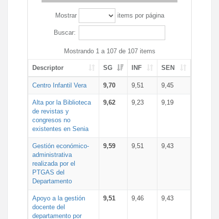
Mostrar
items por página
Buscar:
Mostrando 1 a 107 de 107 items
Descriptor
SG
INF
SEN
Centro Infantil Vera
9,70
9,51
9,45
Alta por la Biblioteca
9,62
9,23
9,19
de revistas y
congresos no
existentes en Senia
Gestión económico-
9,59
9,51
9,43
administrativa
realizada por el
PTGAS del
Departamento
Apoyo a la gestión
9,51
9,46
9,43
docente del
departamento por