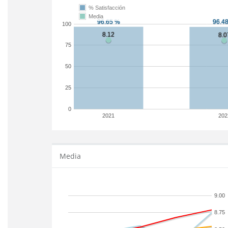
% Satisfacción
Media
100
75
50
25
0
2021
202
Media
9.00
8.75