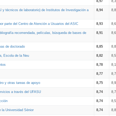
8,97
8,
 y técnicos de laboratorio) de Institutos de Investigación a
8,94
8,
por parte del Centro de Atención a Usuarios del ASIC
8,93
8,
bibliografía recomendada, películas, búsqueda de bases de
8,91
8,
amas de doctorado
8,85
8,
a, Escola de la Neu
8,82
8,
ntos
8,78
8,
8,77
8,
tro y otras tareas de apoyo
8,75
8,
ervicios a través del UFASU
8,74
8,
cción
8,74
8,
e la Universidad Sénior
8,74
8,