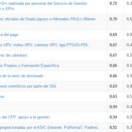
+D+i realizada por personal del Servicio de Gestión
8,72
8,
n y EPIs
los oficiales de Grado (apoyo a tribunales PAU) o Máster
8,70
8,
va del pago
8,69
8,
as UPV, trofeo UPV, carreras UPV, liga PTGAS-PDI...
8,67
8,
res de cátedras)
8,67
8,
os Propios y Formación Específica
8,66
8,
a de la tesis de doctorado
8,66
8,
sos científicos por parte del SGI
8,63
8,
ios
8,63
8,
8,54
8,
s del CFP: apoyo a la gestión
8,54
8,
proporcionadas por el ASIC (Intranet, PoliformaT, Padrino,
8,51
8,