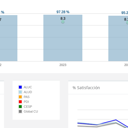
2
2023
20
% Satisfacción
ALUC
ALUD
PAS
PDI
CESP
Global CU