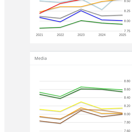
8.50
8.25
8.00
7.75
2021
2022
2023
2024
2025
Media
8.80
8.60
8.40
8.20
8.00
7.80
7.60