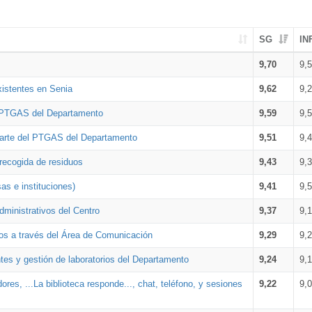
SG
IN
9,70
9,
xistentes en Senia
9,62
9,
l PTGAS del Departamento
9,59
9,
parte del PTGAS del Departamento
9,51
9,
 recogida de residuos
9,43
9,
as e instituciones)
9,41
9,
dministrativos del Centro
9,37
9,
os a través del Área de Comunicación
9,29
9,
tes y gestión de laboratorios del Departamento
9,24
9,
ores, ...La biblioteca responde..., chat, teléfono, y sesiones
9,22
9,