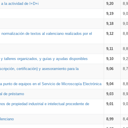
a la actividad de I+D+i
9,20
8,
9,19
9,
9,18
9,
 normalización de textos al valenciano realizados por el
9,12
8,
9,11
8,
 y talleres organizados, y guías y ayudas disponibles
9,10
9,
cripción, certificación) y asesoramiento para la
9,06
8,
 punto de equipos en el Servicio de Microscopía Electrónica
9,04
8,
ial de préstamo
9,03
8,
os de propiedad industrial e intelectual procedente de
9,01
9,
lenciano
8,99
8,