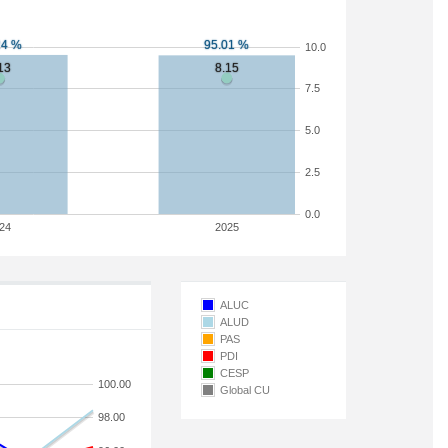
10.0
7.5
5.0
2.5
0.0
24
2025
ALUC
ALUD
PAS
PDI
CESP
100.00
Global CU
98.00