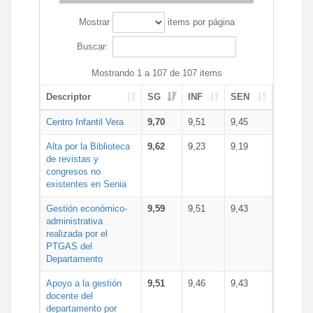
Mostrar
items por página
Buscar:
Mostrando 1 a 107 de 107 items
Descriptor
SG
INF
SEN
Centro Infantil Vera
9,70
9,51
9,45
Alta por la Biblioteca
9,62
9,23
9,19
de revistas y
congresos no
existentes en Senia
Gestión económico-
9,59
9,51
9,43
administrativa
realizada por el
PTGAS del
Departamento
Apoyo a la gestión
9,51
9,46
9,43
docente del
departamento por