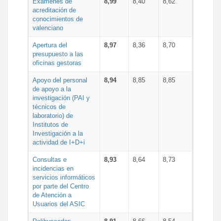
Exámenes de
8,99
8,40
8,62
acreditación de
conocimientos de
valenciano
Apertura del
8,97
8,36
8,70
presupuesto a las
oficinas gestoras
Apoyo del personal
8,94
8,85
8,85
de apoyo a la
investigación (PAI y
técnicos de
laboratorio) de
Institutos de
Investigación a la
actividad de I+D+i
Consultas e
8,93
8,64
8,73
incidencias en
servicios informáticos
por parte del Centro
de Atención a
Usuarios del ASIC