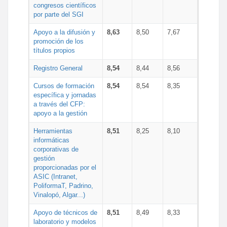
congresos científicos
por parte del SGI
Apoyo a la difusión y
8,63
8,50
7,67
promoción de los
títulos propios
Registro General
8,54
8,44
8,56
Cursos de formación
8,54
8,54
8,35
específica y jornadas
a través del CFP:
apoyo a la gestión
Herramientas
8,51
8,25
8,10
informáticas
corporativas de
gestión
proporcionadas por el
ASIC (Intranet,
PoliformaT, Padrino,
Vinalopó, Algar...)
Apoyo de técnicos de
8,51
8,49
8,33
laboratorio y modelos