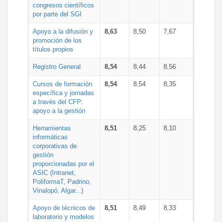
congresos científicos
por parte del SGI
Apoyo a la difusión y
8,63
8,50
7,67
promoción de los
títulos propios
Registro General
8,54
8,44
8,56
Cursos de formación
8,54
8,54
8,35
específica y jornadas
a través del CFP:
apoyo a la gestión
Herramientas
8,51
8,25
8,10
informáticas
corporativas de
gestión
proporcionadas por el
ASIC (Intranet,
PoliformaT, Padrino,
Vinalopó, Algar...)
Apoyo de técnicos de
8,51
8,49
8,33
laboratorio y modelos