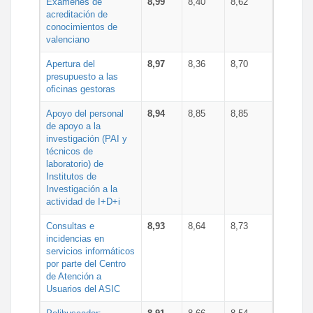
Exámenes de
8,99
8,40
8,62
acreditación de
conocimientos de
valenciano
Apertura del
8,97
8,36
8,70
presupuesto a las
oficinas gestoras
Apoyo del personal
8,94
8,85
8,85
de apoyo a la
investigación (PAI y
técnicos de
laboratorio) de
Institutos de
Investigación a la
actividad de I+D+i
Consultas e
8,93
8,64
8,73
incidencias en
servicios informáticos
por parte del Centro
de Atención a
Usuarios del ASIC