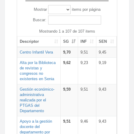
Mostrar
items por página
Buscar:
Mostrando 1 a 107 de 107 items
Descriptor
SG
INF
SEN
Centro Infantil Vera
9,70
9,51
9,45
Alta por la Biblioteca
9,62
9,23
9,19
de revistas y
congresos no
existentes en Senia
Gestión económico-
9,59
9,51
9,43
administrativa
realizada por el
PTGAS del
Departamento
Apoyo a la gestión
9,51
9,46
9,43
docente del
departamento por