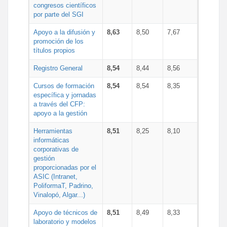
congresos científicos
por parte del SGI
Apoyo a la difusión y
8,63
8,50
7,67
promoción de los
títulos propios
Registro General
8,54
8,44
8,56
Cursos de formación
8,54
8,54
8,35
específica y jornadas
a través del CFP:
apoyo a la gestión
Herramientas
8,51
8,25
8,10
informáticas
corporativas de
gestión
proporcionadas por el
ASIC (Intranet,
PoliformaT, Padrino,
Vinalopó, Algar...)
Apoyo de técnicos de
8,51
8,49
8,33
laboratorio y modelos