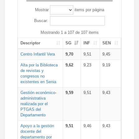
Mostrar
items por página
Buscar:
Mostrando 1 a 107 de 107 items
Descriptor
SG
INF
SEN
Centro Infantil Vera
9,70
9,51
9,45
Alta por la Biblioteca
9,62
9,23
9,19
de revistas y
congresos no
existentes en Senia
Gestión económico-
9,59
9,51
9,43
administrativa
realizada por el
PTGAS del
Departamento
Apoyo a la gestión
9,51
9,46
9,43
docente del
departamento por