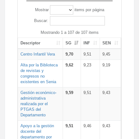
Mostrar
items por página
Buscar:
Mostrando 1 a 107 de 107 items
Descriptor
SG
INF
SEN
Centro Infantil Vera
9,70
9,51
9,45
Alta por la Biblioteca
9,62
9,23
9,19
de revistas y
congresos no
existentes en Senia
Gestión económico-
9,59
9,51
9,43
administrativa
realizada por el
PTGAS del
Departamento
Apoyo a la gestión
9,51
9,46
9,43
docente del
departamento por