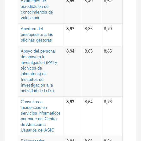
Exámenes de
8,99
8,40
8,62
acreditación de
conocimientos de
valenciano
Apertura del
8,97
8,36
8,70
presupuesto a las
oficinas gestoras
Apoyo del personal
8,94
8,85
8,85
de apoyo a la
investigación (PAI y
técnicos de
laboratorio) de
Institutos de
Investigación a la
actividad de I+D+i
Consultas e
8,93
8,64
8,73
incidencias en
servicios informáticos
por parte del Centro
de Atención a
Usuarios del ASIC