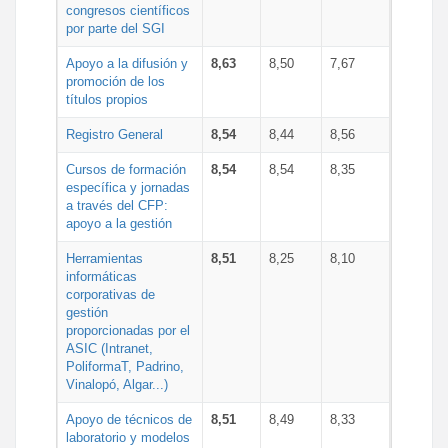
congresos científicos
por parte del SGI
Apoyo a la difusión y
8,63
8,50
7,67
promoción de los
títulos propios
Registro General
8,54
8,44
8,56
Cursos de formación
8,54
8,54
8,35
específica y jornadas
a través del CFP:
apoyo a la gestión
Herramientas
8,51
8,25
8,10
informáticas
corporativas de
gestión
proporcionadas por el
ASIC (Intranet,
PoliformaT, Padrino,
Vinalopó, Algar...)
Apoyo de técnicos de
8,51
8,49
8,33
laboratorio y modelos