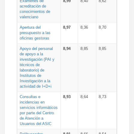
Exámenes de
8,99
8,40
8,62
acreditación de
conocimientos de
valenciano
Apertura del
8,97
8,36
8,70
presupuesto a las
oficinas gestoras
Apoyo del personal
8,94
8,85
8,85
de apoyo a la
investigación (PAI y
técnicos de
laboratorio) de
Institutos de
Investigación a la
actividad de I+D+i
Consultas e
8,93
8,64
8,73
incidencias en
servicios informáticos
por parte del Centro
de Atención a
Usuarios del ASIC