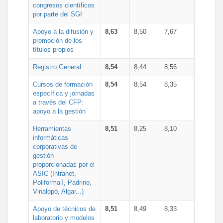
congresos científicos
por parte del SGI
Apoyo a la difusión y
8,63
8,50
7,67
promoción de los
títulos propios
Registro General
8,54
8,44
8,56
Cursos de formación
8,54
8,54
8,35
específica y jornadas
a través del CFP:
apoyo a la gestión
Herramientas
8,51
8,25
8,10
informáticas
corporativas de
gestión
proporcionadas por el
ASIC (Intranet,
PoliformaT, Padrino,
Vinalopó, Algar...)
Apoyo de técnicos de
8,51
8,49
8,33
laboratorio y modelos