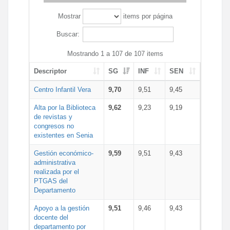
Mostrar
items por página
Buscar:
Mostrando 1 a 107 de 107 items
Descriptor
SG
INF
SEN
Centro Infantil Vera
9,70
9,51
9,45
Alta por la Biblioteca
9,62
9,23
9,19
de revistas y
congresos no
existentes en Senia
Gestión económico-
9,59
9,51
9,43
administrativa
realizada por el
PTGAS del
Departamento
Apoyo a la gestión
9,51
9,46
9,43
docente del
departamento por