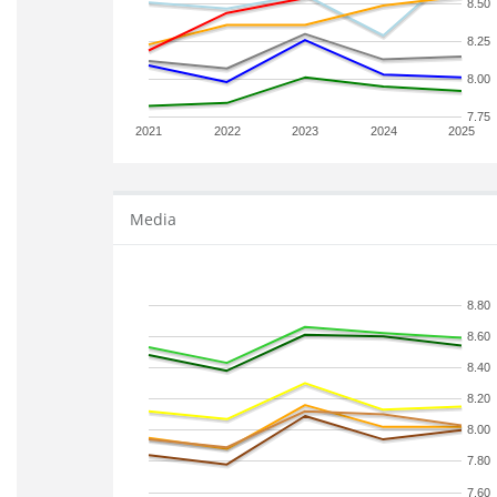
8.50
8.25
8.00
7.75
2021
2022
2023
2024
2025
Media
8.80
8.60
8.40
8.20
8.00
7.80
7.60