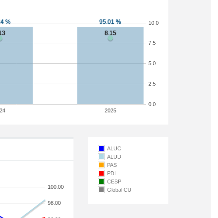
10.0
7.5
5.0
2.5
0.0
24
2025
ALUC
ALUD
PAS
PDI
CESP
100.00
Global CU
98.00