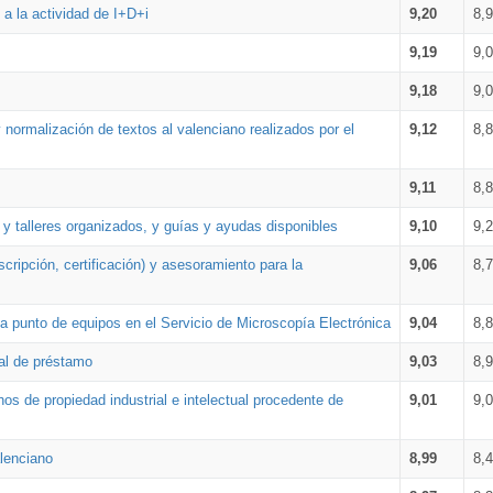
a la actividad de I+D+i
9,20
8,
9,19
9,
9,18
9,
 normalización de textos al valenciano realizados por el
9,12
8,
9,11
8,
 y talleres organizados, y guías y ayudas disponibles
9,10
9,
cripción, certificación) y asesoramiento para la
9,06
8,
 punto de equipos en el Servicio de Microscopía Electrónica
9,04
8,
ial de préstamo
9,03
8,
os de propiedad industrial e intelectual procedente de
9,01
9,
lenciano
8,99
8,