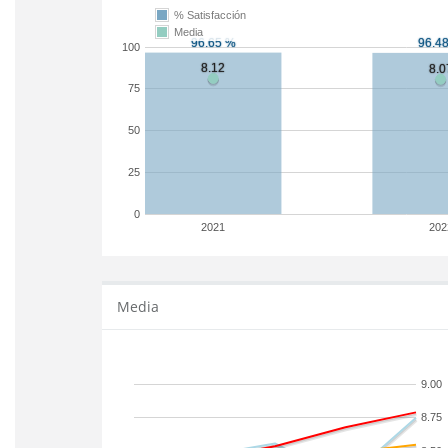
% Satisfacción
Media
100
75
50
25
0
2021
202
Media
9.00
8.75