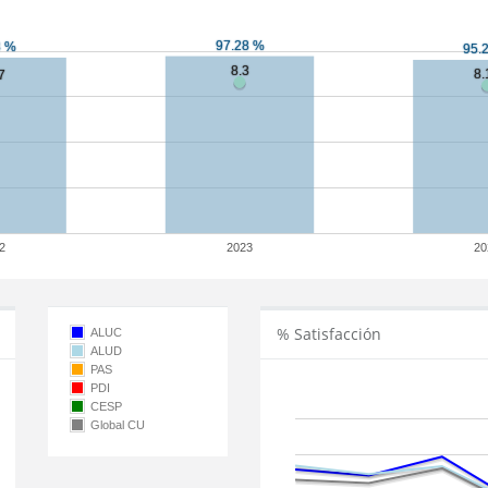
2
2023
20
% Satisfacción
ALUC
ALUD
PAS
PDI
CESP
Global CU