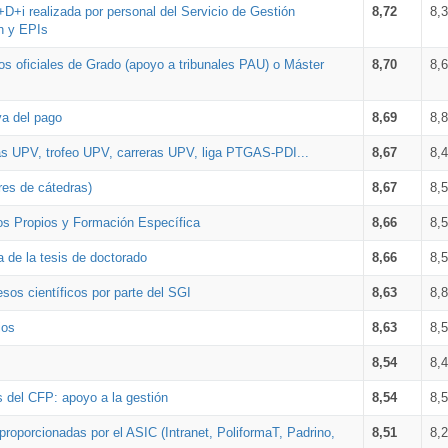
+D+i realizada por personal del Servicio de Gestión
8,72
8,
n y EPIs
los oficiales de Grado (apoyo a tribunales PAU) o Máster
8,70
8,
va del pago
8,69
8,
as UPV, trofeo UPV, carreras UPV, liga PTGAS-PDI...
8,67
8,
res de cátedras)
8,67
8,
os Propios y Formación Específica
8,66
8,
a de la tesis de doctorado
8,66
8,
sos científicos por parte del SGI
8,63
8,
ios
8,63
8,
8,54
8,
s del CFP: apoyo a la gestión
8,54
8,
proporcionadas por el ASIC (Intranet, PoliformaT, Padrino,
8,51
8,