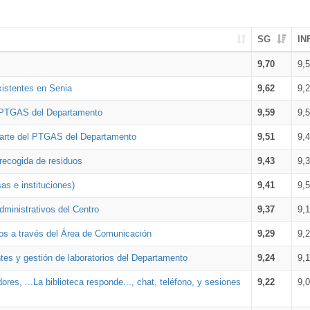
SG
IN
9,70
9,
xistentes en Senia
9,62
9,
l PTGAS del Departamento
9,59
9,
parte del PTGAS del Departamento
9,51
9,
 recogida de residuos
9,43
9,
as e instituciones)
9,41
9,
dministrativos del Centro
9,37
9,
os a través del Área de Comunicación
9,29
9,
tes y gestión de laboratorios del Departamento
9,24
9,
ores, ...La biblioteca responde..., chat, teléfono, y sesiones
9,22
9,