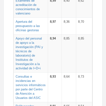
Exámenes de
8,99
8,40
8,62
acreditación de
conocimientos de
valenciano
Apertura del
8,97
8,36
8,70
presupuesto a las
oficinas gestoras
Apoyo del personal
8,94
8,85
8,85
de apoyo a la
investigación (PAI y
técnicos de
laboratorio) de
Institutos de
Investigación a la
actividad de I+D+i
Consultas e
8,93
8,64
8,73
incidencias en
servicios informáticos
por parte del Centro
de Atención a
Usuarios del ASIC