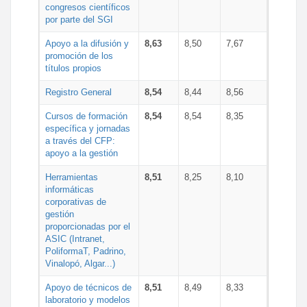
congresos científicos
por parte del SGI
Apoyo a la difusión y
8,63
8,50
7,67
promoción de los
títulos propios
Registro General
8,54
8,44
8,56
Cursos de formación
8,54
8,54
8,35
específica y jornadas
a través del CFP:
apoyo a la gestión
Herramientas
8,51
8,25
8,10
informáticas
corporativas de
gestión
proporcionadas por el
ASIC (Intranet,
PoliformaT, Padrino,
Vinalopó, Algar...)
Apoyo de técnicos de
8,51
8,49
8,33
laboratorio y modelos