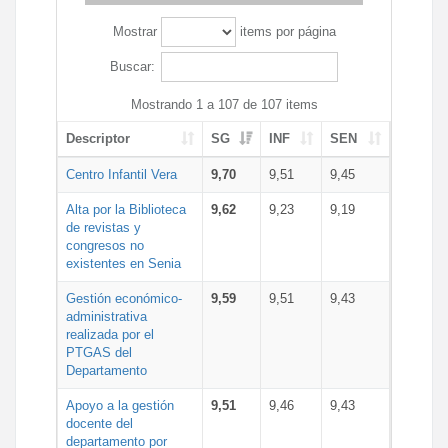
Mostrar
items por página
Buscar:
Mostrando 1 a 107 de 107 items
Descriptor
SG
INF
SEN
Centro Infantil Vera
9,70
9,51
9,45
Alta por la Biblioteca
9,62
9,23
9,19
de revistas y
congresos no
existentes en Senia
Gestión económico-
9,59
9,51
9,43
administrativa
realizada por el
PTGAS del
Departamento
Apoyo a la gestión
9,51
9,46
9,43
docente del
departamento por