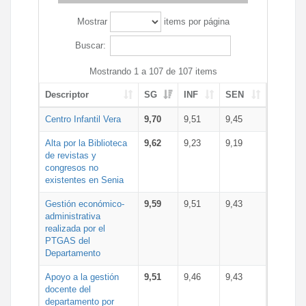
Mostrar
items por página
Buscar:
Mostrando 1 a 107 de 107 items
Descriptor
SG
INF
SEN
Centro Infantil Vera
9,70
9,51
9,45
Alta por la Biblioteca
9,62
9,23
9,19
de revistas y
congresos no
existentes en Senia
Gestión económico-
9,59
9,51
9,43
administrativa
realizada por el
PTGAS del
Departamento
Apoyo a la gestión
9,51
9,46
9,43
docente del
departamento por