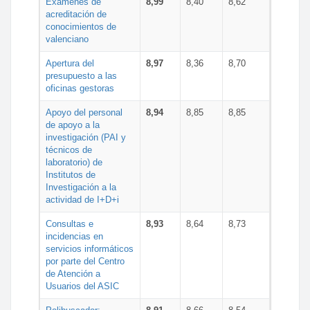
Exámenes de
8,99
8,40
8,62
acreditación de
conocimientos de
valenciano
Apertura del
8,97
8,36
8,70
presupuesto a las
oficinas gestoras
Apoyo del personal
8,94
8,85
8,85
de apoyo a la
investigación (PAI y
técnicos de
laboratorio) de
Institutos de
Investigación a la
actividad de I+D+i
Consultas e
8,93
8,64
8,73
incidencias en
servicios informáticos
por parte del Centro
de Atención a
Usuarios del ASIC