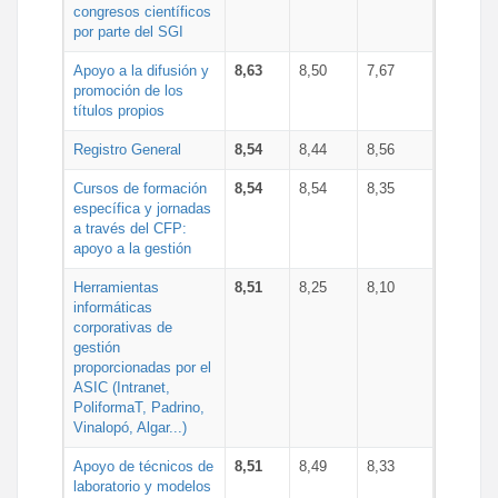
congresos científicos
por parte del SGI
Apoyo a la difusión y
8,63
8,50
7,67
promoción de los
títulos propios
Registro General
8,54
8,44
8,56
Cursos de formación
8,54
8,54
8,35
específica y jornadas
a través del CFP:
apoyo a la gestión
Herramientas
8,51
8,25
8,10
informáticas
corporativas de
gestión
proporcionadas por el
ASIC (Intranet,
PoliformaT, Padrino,
Vinalopó, Algar...)
Apoyo de técnicos de
8,51
8,49
8,33
laboratorio y modelos