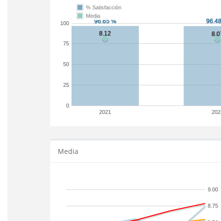
% Satisfacción
Media
100
75
50
25
0
2021
202
Media
9.00
8.75