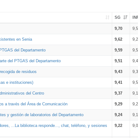
SG
IN
9,70
9,
xistentes en Senia
9,62
9,
l PTGAS del Departamento
9,59
9,
parte del PTGAS del Departamento
9,51
9,
 recogida de residuos
9,43
9,
as e instituciones)
9,41
9,
dministrativos del Centro
9,37
9,
os a través del Área de Comunicación
9,29
9,
tes y gestión de laboratorios del Departamento
9,24
9,
ores, ...La biblioteca responde..., chat, teléfono, y sesiones
9,22
9,