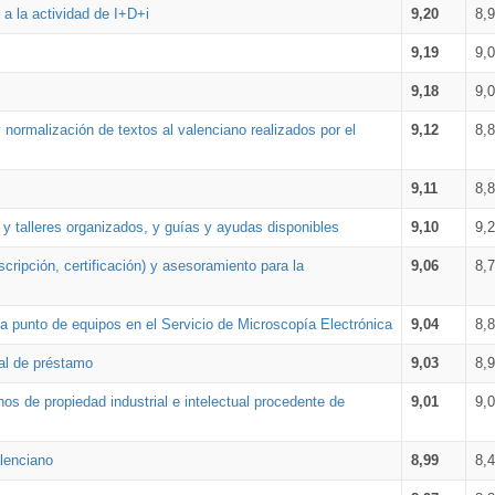
a la actividad de I+D+i
9,20
8,
9,19
9,
9,18
9,
 normalización de textos al valenciano realizados por el
9,12
8,
9,11
8,
 y talleres organizados, y guías y ayudas disponibles
9,10
9,
cripción, certificación) y asesoramiento para la
9,06
8,
 punto de equipos en el Servicio de Microscopía Electrónica
9,04
8,
ial de préstamo
9,03
8,
os de propiedad industrial e intelectual procedente de
9,01
9,
lenciano
8,99
8,