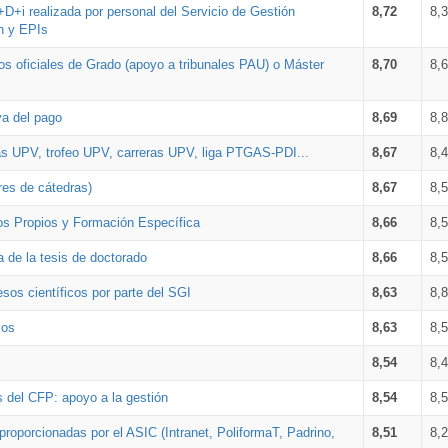
+D+i realizada por personal del Servicio de Gestión
8,72
8,
n y EPIs
los oficiales de Grado (apoyo a tribunales PAU) o Máster
8,70
8,
va del pago
8,69
8,
as UPV, trofeo UPV, carreras UPV, liga PTGAS-PDI...
8,67
8,
res de cátedras)
8,67
8,
os Propios y Formación Específica
8,66
8,
a de la tesis de doctorado
8,66
8,
sos científicos por parte del SGI
8,63
8,
ios
8,63
8,
8,54
8,
s del CFP: apoyo a la gestión
8,54
8,
proporcionadas por el ASIC (Intranet, PoliformaT, Padrino,
8,51
8,