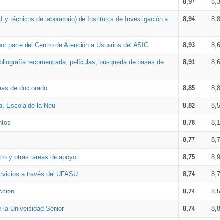
8,97
8,
 y técnicos de laboratorio) de Institutos de Investigación a
8,94
8,
por parte del Centro de Atención a Usuarios del ASIC
8,93
8,
bibliografía recomendada, películas, búsqueda de bases de
8,91
8,
amas de doctorado
8,85
8,
a, Escola de la Neu
8,82
8,
ntos
8,78
8,
8,77
8,
tro y otras tareas de apoyo
8,75
8,
ervicios a través del UFASU
8,74
8,
cción
8,74
8,
e la Universidad Sénior
8,74
8,