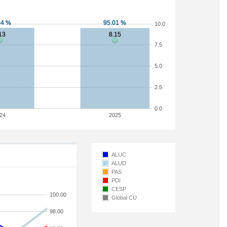
10.0
7.5
5.0
2.5
0.0
24
2025
ALUC
ALUD
PAS
PDI
CESP
100.00
Global CU
98.00