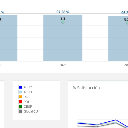
2
2023
20
% Satisfacción
ALUC
ALUD
PAS
PDI
CESP
Global CU