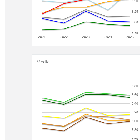
8.50
8.25
8.00
7.75
2021
2022
2023
2024
2025
Media
8.80
8.60
8.40
8.20
8.00
7.80
7.60