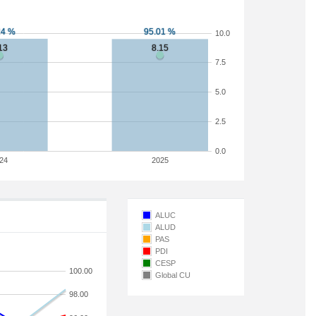
10.0
7.5
5.0
2.5
0.0
24
2025
ALUC
ALUD
PAS
PDI
CESP
100.00
Global CU
98.00