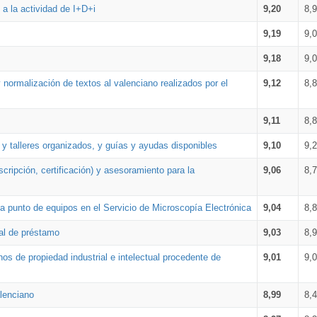
a la actividad de I+D+i
9,20
8,
9,19
9,
9,18
9,
 normalización de textos al valenciano realizados por el
9,12
8,
9,11
8,
 y talleres organizados, y guías y ayudas disponibles
9,10
9,
cripción, certificación) y asesoramiento para la
9,06
8,
 punto de equipos en el Servicio de Microscopía Electrónica
9,04
8,
ial de préstamo
9,03
8,
os de propiedad industrial e intelectual procedente de
9,01
9,
lenciano
8,99
8,