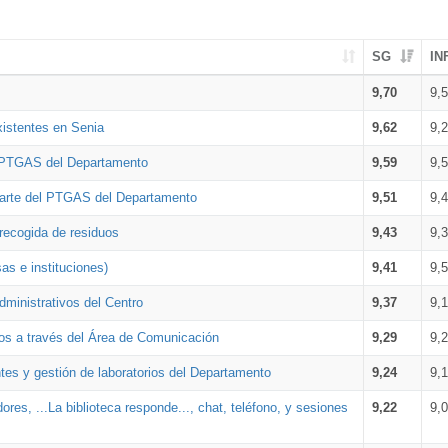
SG
IN
9,70
9,
xistentes en Senia
9,62
9,
l PTGAS del Departamento
9,59
9,
parte del PTGAS del Departamento
9,51
9,
 recogida de residuos
9,43
9,
as e instituciones)
9,41
9,
dministrativos del Centro
9,37
9,
os a través del Área de Comunicación
9,29
9,
tes y gestión de laboratorios del Departamento
9,24
9,
ores, ...La biblioteca responde..., chat, teléfono, y sesiones
9,22
9,