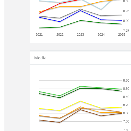
8.50
8.25
8.00
7.75
2021
2022
2023
2024
2025
Media
8.80
8.60
8.40
8.20
8.00
7.80
7.60