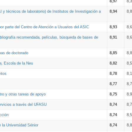
8,97
8,
 y técnicos de laboratorio) de Institutos de Investigación a
8,94
8,
por parte del Centro de Atención a Usuarios del ASIC
8,93
8,
bibliografía recomendada, películas, búsqueda de bases de
8,91
8,
amas de doctorado
8,85
8,
a, Escola de la Neu
8,82
8,
ntos
8,78
8,
8,77
8,
tro y otras tareas de apoyo
8,75
8,
ervicios a través del UFASU
8,74
8,
cción
8,74
8,
e la Universidad Sénior
8,74
8,