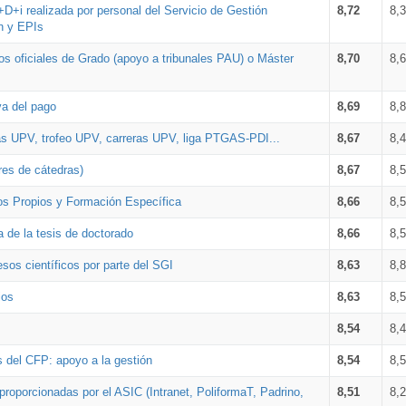
+D+i realizada por personal del Servicio de Gestión
8,72
8,
n y EPIs
los oficiales de Grado (apoyo a tribunales PAU) o Máster
8,70
8,
va del pago
8,69
8,
as UPV, trofeo UPV, carreras UPV, liga PTGAS-PDI...
8,67
8,
res de cátedras)
8,67
8,
os Propios y Formación Específica
8,66
8,
a de la tesis de doctorado
8,66
8,
sos científicos por parte del SGI
8,63
8,
ios
8,63
8,
8,54
8,
s del CFP: apoyo a la gestión
8,54
8,
proporcionadas por el ASIC (Intranet, PoliformaT, Padrino,
8,51
8,