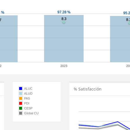
2
2023
20
% Satisfacción
ALUC
ALUD
PAS
PDI
CESP
Global CU