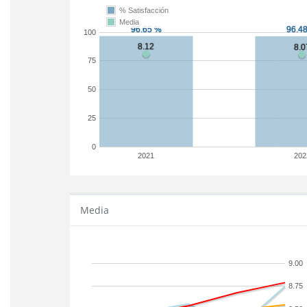
% Satisfacción
Media
100
75
50
25
0
2021
202
Media
9.00
8.75