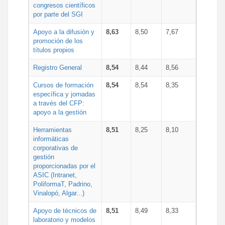
congresos científicos
por parte del SGI
Apoyo a la difusión y
8,63
8,50
7,67
promoción de los
títulos propios
Registro General
8,54
8,44
8,56
Cursos de formación
8,54
8,54
8,35
específica y jornadas
a través del CFP:
apoyo a la gestión
Herramientas
8,51
8,25
8,10
informáticas
corporativas de
gestión
proporcionadas por el
ASIC (Intranet,
PoliformaT, Padrino,
Vinalopó, Algar...)
Apoyo de técnicos de
8,51
8,49
8,33
laboratorio y modelos