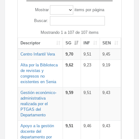
Mostrar
items por página
Buscar:
Mostrando 1 a 107 de 107 items
Descriptor
SG
INF
SEN
Centro Infantil Vera
9,70
9,51
9,45
Alta por la Biblioteca
9,62
9,23
9,19
de revistas y
congresos no
existentes en Senia
Gestión económico-
9,59
9,51
9,43
administrativa
realizada por el
PTGAS del
Departamento
Apoyo a la gestión
9,51
9,46
9,43
docente del
departamento por