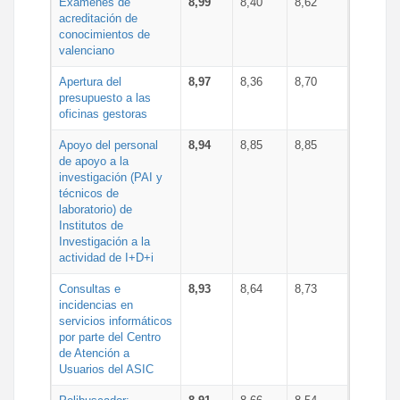
Exámenes de
8,99
8,40
8,62
acreditación de
conocimientos de
valenciano
Apertura del
8,97
8,36
8,70
presupuesto a las
oficinas gestoras
Apoyo del personal
8,94
8,85
8,85
de apoyo a la
investigación (PAI y
técnicos de
laboratorio) de
Institutos de
Investigación a la
actividad de I+D+i
Consultas e
8,93
8,64
8,73
incidencias en
servicios informáticos
por parte del Centro
de Atención a
Usuarios del ASIC