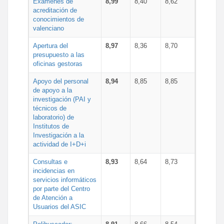
Exámenes de
8,99
8,40
8,62
acreditación de
conocimientos de
valenciano
Apertura del
8,97
8,36
8,70
presupuesto a las
oficinas gestoras
Apoyo del personal
8,94
8,85
8,85
de apoyo a la
investigación (PAI y
técnicos de
laboratorio) de
Institutos de
Investigación a la
actividad de I+D+i
Consultas e
8,93
8,64
8,73
incidencias en
servicios informáticos
por parte del Centro
de Atención a
Usuarios del ASIC