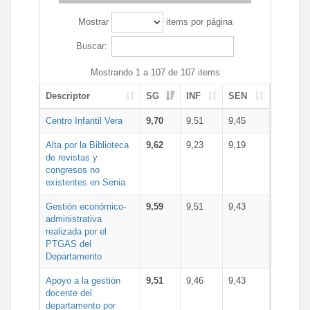
Mostrar
items por página
Buscar:
Mostrando 1 a 107 de 107 items
Descriptor
SG
INF
SEN
Centro Infantil Vera
9,70
9,51
9,45
Alta por la Biblioteca
9,62
9,23
9,19
de revistas y
congresos no
existentes en Senia
Gestión económico-
9,59
9,51
9,43
administrativa
realizada por el
PTGAS del
Departamento
Apoyo a la gestión
9,51
9,46
9,43
docente del
departamento por