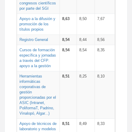
congresos científicos
por parte del SGI
Apoyo a la difusión y
8,63
8,50
7,67
promoción de los
títulos propios
Registro General
8,54
8,44
8,56
Cursos de formación
8,54
8,54
8,35
específica y jornadas
a través del CFP:
apoyo a la gestión
Herramientas
8,51
8,25
8,10
informáticas
corporativas de
gestión
proporcionadas por el
ASIC (Intranet,
PoliformaT, Padrino,
Vinalopó, Algar...)
Apoyo de técnicos de
8,51
8,49
8,33
laboratorio y modelos