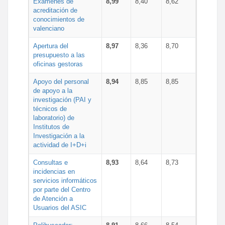
Exámenes de
8,99
8,40
8,62
acreditación de
conocimientos de
valenciano
Apertura del
8,97
8,36
8,70
presupuesto a las
oficinas gestoras
Apoyo del personal
8,94
8,85
8,85
de apoyo a la
investigación (PAI y
técnicos de
laboratorio) de
Institutos de
Investigación a la
actividad de I+D+i
Consultas e
8,93
8,64
8,73
incidencias en
servicios informáticos
por parte del Centro
de Atención a
Usuarios del ASIC