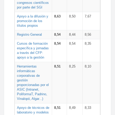
congresos científicos
por parte del SGI
Apoyo a la difusión y
8,63
8,50
7,67
promoción de los
títulos propios
Registro General
8,54
8,44
8,56
Cursos de formación
8,54
8,54
8,35
específica y jornadas
a través del CFP:
apoyo a la gestión
Herramientas
8,51
8,25
8,10
informáticas
corporativas de
gestión
proporcionadas por el
ASIC (Intranet,
PoliformaT, Padrino,
Vinalopó, Algar...)
Apoyo de técnicos de
8,51
8,49
8,33
laboratorio y modelos