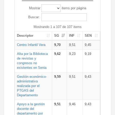
Mostrar
items por página
Buscar:
Mostrando 1 a 107 de 107 items
Descriptor
SG
INF
SEN
Centro Infantil Vera
9,70
9,51
9,45
Alta por la Biblioteca
9,62
9,23
9,19
de revistas y
congresos no
existentes en Senia
Gestión económico-
9,59
9,51
9,43
administrativa
realizada por el
PTGAS del
Departamento
Apoyo a la gestión
9,51
9,46
9,43
docente del
departamento por