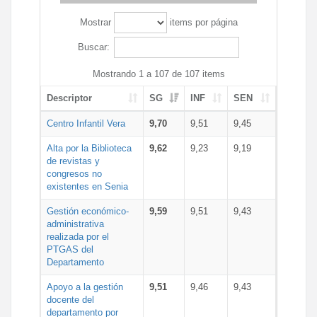
Mostrar
items por página
Buscar:
Mostrando 1 a 107 de 107 items
Descriptor
SG
INF
SEN
Centro Infantil Vera
9,70
9,51
9,45
Alta por la Biblioteca
9,62
9,23
9,19
de revistas y
congresos no
existentes en Senia
Gestión económico-
9,59
9,51
9,43
administrativa
realizada por el
PTGAS del
Departamento
Apoyo a la gestión
9,51
9,46
9,43
docente del
departamento por