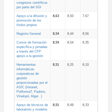
congresos científicos
por parte del SGI
Apoyo a la difusión y
8,63
8,50
7,67
promoción de los
títulos propios
Registro General
8,54
8,44
8,56
Cursos de formación
8,54
8,54
8,35
específica y jornadas
a través del CFP:
apoyo a la gestión
Herramientas
8,51
8,25
8,10
informáticas
corporativas de
gestión
proporcionadas por el
ASIC (Intranet,
PoliformaT, Padrino,
Vinalopó, Algar...)
Apoyo de técnicos de
8,51
8,49
8,33
laboratorio y modelos