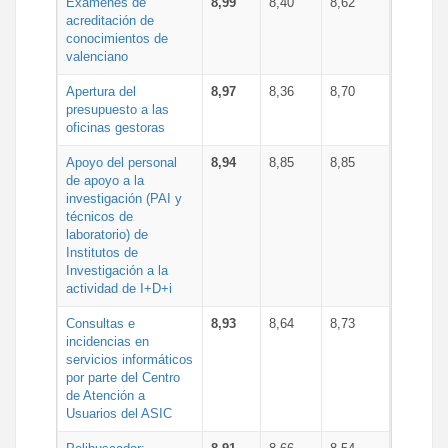
Exámenes de
8,99
8,40
8,62
acreditación de
conocimientos de
valenciano
Apertura del
8,97
8,36
8,70
presupuesto a las
oficinas gestoras
Apoyo del personal
8,94
8,85
8,85
de apoyo a la
investigación (PAI y
técnicos de
laboratorio) de
Institutos de
Investigación a la
actividad de I+D+i
Consultas e
8,93
8,64
8,73
incidencias en
servicios informáticos
por parte del Centro
de Atención a
Usuarios del ASIC