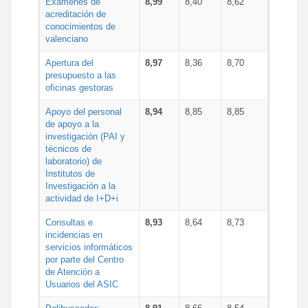
Exámenes de
8,99
8,40
8,62
acreditación de
conocimientos de
valenciano
Apertura del
8,97
8,36
8,70
presupuesto a las
oficinas gestoras
Apoyo del personal
8,94
8,85
8,85
de apoyo a la
investigación (PAI y
técnicos de
laboratorio) de
Institutos de
Investigación a la
actividad de I+D+i
Consultas e
8,93
8,64
8,73
incidencias en
servicios informáticos
por parte del Centro
de Atención a
Usuarios del ASIC