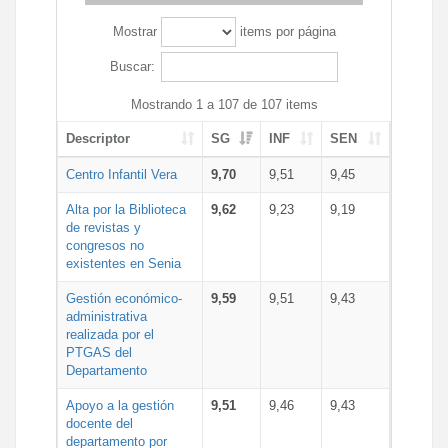
Mostrar
items por página
Buscar:
Mostrando 1 a 107 de 107 items
Descriptor
SG
INF
SEN
Centro Infantil Vera
9,70
9,51
9,45
Alta por la Biblioteca
9,62
9,23
9,19
de revistas y
congresos no
existentes en Senia
Gestión económico-
9,59
9,51
9,43
administrativa
realizada por el
PTGAS del
Departamento
Apoyo a la gestión
9,51
9,46
9,43
docente del
departamento por