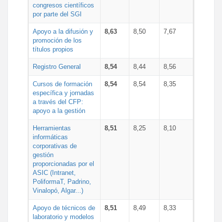
congresos científicos
por parte del SGI
Apoyo a la difusión y
8,63
8,50
7,67
promoción de los
títulos propios
Registro General
8,54
8,44
8,56
Cursos de formación
8,54
8,54
8,35
específica y jornadas
a través del CFP:
apoyo a la gestión
Herramientas
8,51
8,25
8,10
informáticas
corporativas de
gestión
proporcionadas por el
ASIC (Intranet,
PoliformaT, Padrino,
Vinalopó, Algar...)
Apoyo de técnicos de
8,51
8,49
8,33
laboratorio y modelos