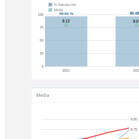
% Satisfacción
Media
100
75
50
25
0
2021
202
Media
9.00
8.75