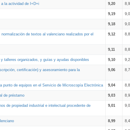
a la actividad de I+D+i
9,20
8,
9,19
9,
9,18
9,
 normalización de textos al valenciano realizados por el
9,12
8,
9,11
8,
 y talleres organizados, y guías y ayudas disponibles
9,10
9,
cripción, certificación) y asesoramiento para la
9,06
8,
 punto de equipos en el Servicio de Microscopía Electrónica
9,04
8,
ial de préstamo
9,03
8,
os de propiedad industrial e intelectual procedente de
9,01
9,
lenciano
8,99
8,