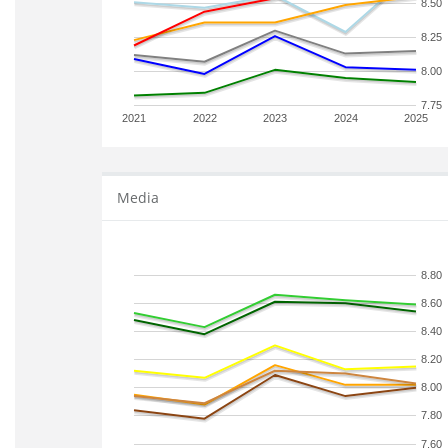
8.50
8.25
8.00
7.75
2021
2022
2023
2024
2025
Media
8.80
8.60
8.40
8.20
8.00
7.80
7.60