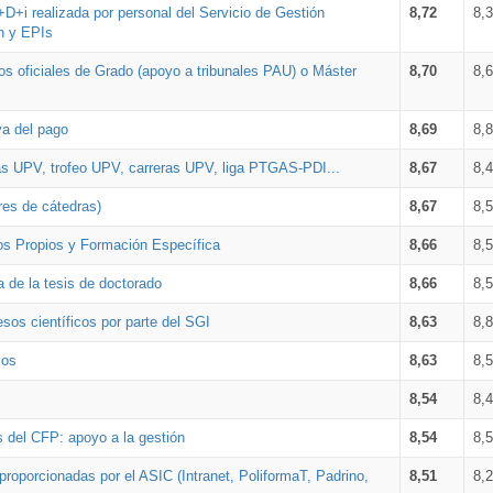
+D+i realizada por personal del Servicio de Gestión
8,72
8,
n y EPIs
los oficiales de Grado (apoyo a tribunales PAU) o Máster
8,70
8,
va del pago
8,69
8,
as UPV, trofeo UPV, carreras UPV, liga PTGAS-PDI...
8,67
8,
res de cátedras)
8,67
8,
os Propios y Formación Específica
8,66
8,
a de la tesis de doctorado
8,66
8,
sos científicos por parte del SGI
8,63
8,
ios
8,63
8,
8,54
8,
s del CFP: apoyo a la gestión
8,54
8,
proporcionadas por el ASIC (Intranet, PoliformaT, Padrino,
8,51
8,