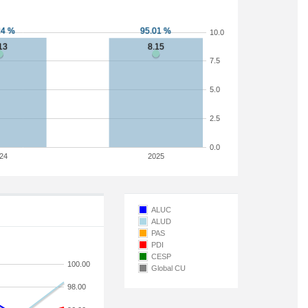
10.0
7.5
5.0
2.5
0.0
24
2025
ALUC
ALUD
PAS
PDI
CESP
100.00
Global CU
98.00