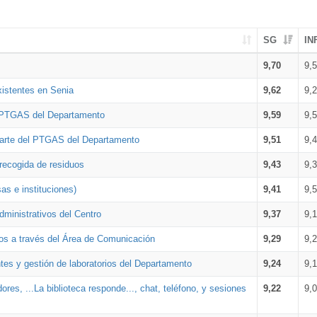
SG
IN
9,70
9,
xistentes en Senia
9,62
9,
l PTGAS del Departamento
9,59
9,
parte del PTGAS del Departamento
9,51
9,
 recogida de residuos
9,43
9,
as e instituciones)
9,41
9,
dministrativos del Centro
9,37
9,
os a través del Área de Comunicación
9,29
9,
tes y gestión de laboratorios del Departamento
9,24
9,
ores, ...La biblioteca responde..., chat, teléfono, y sesiones
9,22
9,