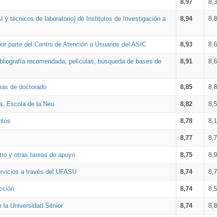
8,97
8,
 y técnicos de laboratorio) de Institutos de Investigación a
8,94
8,
por parte del Centro de Atención a Usuarios del ASIC
8,93
8,
bibliografía recomendada, películas, búsqueda de bases de
8,91
8,
amas de doctorado
8,85
8,
a, Escola de la Neu
8,82
8,
ntos
8,78
8,
8,77
8,
tro y otras tareas de apoyo
8,75
8,
ervicios a través del UFASU
8,74
8,
cción
8,74
8,
e la Universidad Sénior
8,74
8,