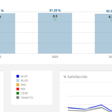
2
2023
20
% Satisfacción
ALUC
ALUD
PAS
PDI
CESP
Global CU