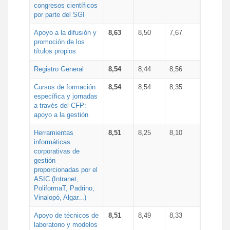
congresos científicos
por parte del SGI
Apoyo a la difusión y
8,63
8,50
7,67
promoción de los
títulos propios
Registro General
8,54
8,44
8,56
Cursos de formación
8,54
8,54
8,35
específica y jornadas
a través del CFP:
apoyo a la gestión
Herramientas
8,51
8,25
8,10
informáticas
corporativas de
gestión
proporcionadas por el
ASIC (Intranet,
PoliformaT, Padrino,
Vinalopó, Algar...)
Apoyo de técnicos de
8,51
8,49
8,33
laboratorio y modelos