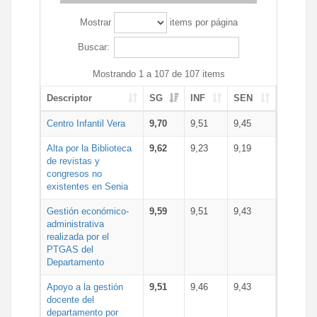
Mostrar
items por página
Buscar:
Mostrando 1 a 107 de 107 items
Descriptor
SG
INF
SEN
Centro Infantil Vera
9,70
9,51
9,45
Alta por la Biblioteca
9,62
9,23
9,19
de revistas y
congresos no
existentes en Senia
Gestión económico-
9,59
9,51
9,43
administrativa
realizada por el
PTGAS del
Departamento
Apoyo a la gestión
9,51
9,46
9,43
docente del
departamento por