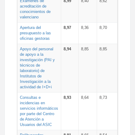
Exámenes de
8,99
8,40
8,62
acreditación de
conocimientos de
valenciano
Apertura del
8,97
8,36
8,70
presupuesto a las
oficinas gestoras
Apoyo del personal
8,94
8,85
8,85
de apoyo a la
investigación (PAI y
técnicos de
laboratorio) de
Institutos de
Investigación a la
actividad de I+D+i
Consultas e
8,93
8,64
8,73
incidencias en
servicios informáticos
por parte del Centro
de Atención a
Usuarios del ASIC