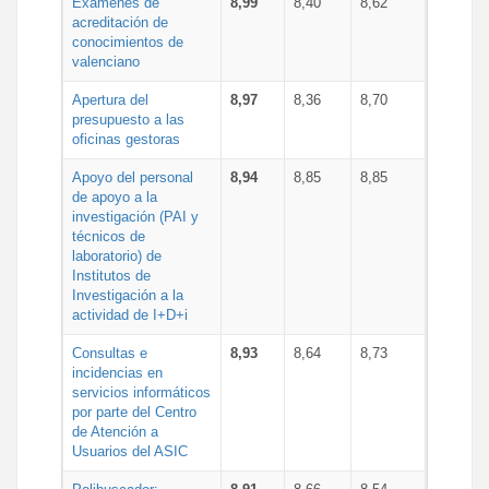
Exámenes de
8,99
8,40
8,62
acreditación de
conocimientos de
valenciano
Apertura del
8,97
8,36
8,70
presupuesto a las
oficinas gestoras
Apoyo del personal
8,94
8,85
8,85
de apoyo a la
investigación (PAI y
técnicos de
laboratorio) de
Institutos de
Investigación a la
actividad de I+D+i
Consultas e
8,93
8,64
8,73
incidencias en
servicios informáticos
por parte del Centro
de Atención a
Usuarios del ASIC