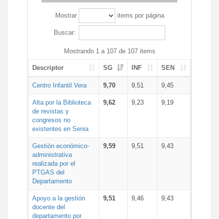
Mostrar
items por página
Buscar:
Mostrando 1 a 107 de 107 items
Descriptor
SG
INF
SEN
Centro Infantil Vera
9,70
9,51
9,45
Alta por la Biblioteca
9,62
9,23
9,19
de revistas y
congresos no
existentes en Senia
Gestión económico-
9,59
9,51
9,43
administrativa
realizada por el
PTGAS del
Departamento
Apoyo a la gestión
9,51
9,46
9,43
docente del
departamento por