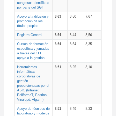
congresos científicos
por parte del SGI
Apoyo a la difusión y
8,63
8,50
7,67
promoción de los
títulos propios
Registro General
8,54
8,44
8,56
Cursos de formación
8,54
8,54
8,35
específica y jornadas
a través del CFP:
apoyo a la gestión
Herramientas
8,51
8,25
8,10
informáticas
corporativas de
gestión
proporcionadas por el
ASIC (Intranet,
PoliformaT, Padrino,
Vinalopó, Algar...)
Apoyo de técnicos de
8,51
8,49
8,33
laboratorio y modelos