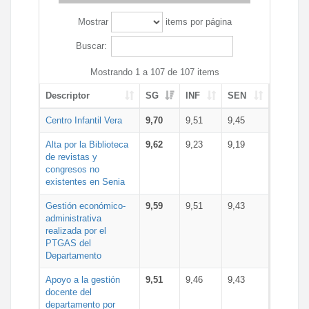
Mostrar
items por página
Buscar:
Mostrando 1 a 107 de 107 items
Descriptor
SG
INF
SEN
Centro Infantil Vera
9,70
9,51
9,45
Alta por la Biblioteca
9,62
9,23
9,19
de revistas y
congresos no
existentes en Senia
Gestión económico-
9,59
9,51
9,43
administrativa
realizada por el
PTGAS del
Departamento
Apoyo a la gestión
9,51
9,46
9,43
docente del
departamento por