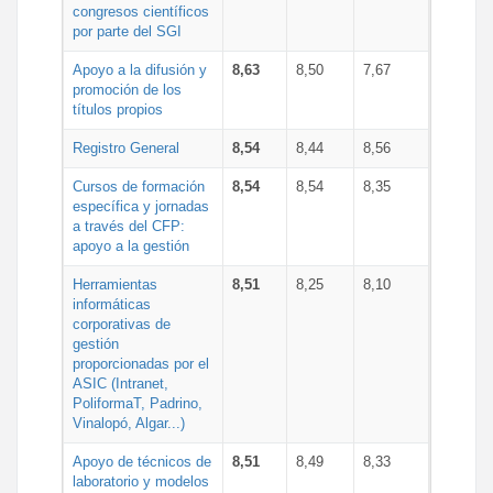
congresos científicos
por parte del SGI
Apoyo a la difusión y
8,63
8,50
7,67
promoción de los
títulos propios
Registro General
8,54
8,44
8,56
Cursos de formación
8,54
8,54
8,35
específica y jornadas
a través del CFP:
apoyo a la gestión
Herramientas
8,51
8,25
8,10
informáticas
corporativas de
gestión
proporcionadas por el
ASIC (Intranet,
PoliformaT, Padrino,
Vinalopó, Algar...)
Apoyo de técnicos de
8,51
8,49
8,33
laboratorio y modelos