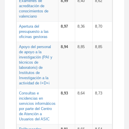
Exámenes de
8,99
8,40
8,62
acreditación de
conocimientos de
valenciano
Apertura del
8,97
8,36
8,70
presupuesto a las
oficinas gestoras
Apoyo del personal
8,94
8,85
8,85
de apoyo a la
investigación (PAI y
técnicos de
laboratorio) de
Institutos de
Investigación a la
actividad de I+D+i
Consultas e
8,93
8,64
8,73
incidencias en
servicios informáticos
por parte del Centro
de Atención a
Usuarios del ASIC