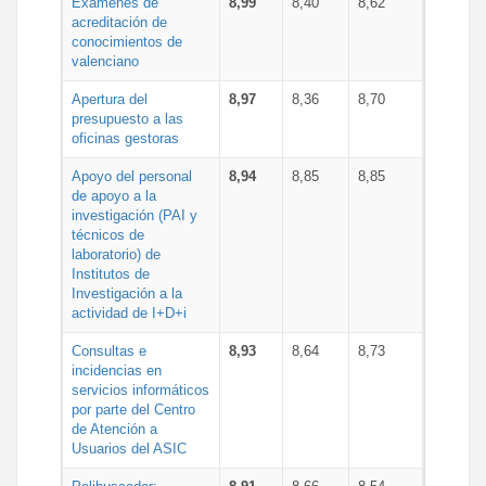
Exámenes de
8,99
8,40
8,62
acreditación de
conocimientos de
valenciano
Apertura del
8,97
8,36
8,70
presupuesto a las
oficinas gestoras
Apoyo del personal
8,94
8,85
8,85
de apoyo a la
investigación (PAI y
técnicos de
laboratorio) de
Institutos de
Investigación a la
actividad de I+D+i
Consultas e
8,93
8,64
8,73
incidencias en
servicios informáticos
por parte del Centro
de Atención a
Usuarios del ASIC