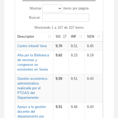
Mostrar
items por página
Buscar:
Mostrando 1 a 107 de 107 items
Descriptor
SG
INF
SEN
Centro Infantil Vera
9,70
9,51
9,45
Alta por la Biblioteca
9,62
9,23
9,19
de revistas y
congresos no
existentes en Senia
Gestión económico-
9,59
9,51
9,43
administrativa
realizada por el
PTGAS del
Departamento
Apoyo a la gestión
9,51
9,46
9,43
docente del
departamento por