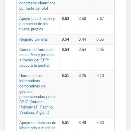
congresos científicos
por parte del SGI
Apoyo a la difusión y
8,63
8,50
7,67
promoción de los
títulos propios
Registro General
8,54
8,44
8,56
Cursos de formación
8,54
8,54
8,35
específica y jornadas
a través del CFP:
apoyo a la gestión
Herramientas
8,51
8,25
8,10
informáticas
corporativas de
gestión
proporcionadas por el
ASIC (Intranet,
PoliformaT, Padrino,
Vinalopó, Algar...)
Apoyo de técnicos de
8,51
8,49
8,33
laboratorio y modelos