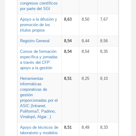
congresos científicos
por parte del SGI
Apoyo a la difusión y
8,63
8,50
7,67
promoción de los
títulos propios
Registro General
8,54
8,44
8,56
Cursos de formación
8,54
8,54
8,35
específica y jornadas
a través del CFP:
apoyo a la gestión
Herramientas
8,51
8,25
8,10
informáticas
corporativas de
gestión
proporcionadas por el
ASIC (Intranet,
PoliformaT, Padrino,
Vinalopó, Algar...)
Apoyo de técnicos de
8,51
8,49
8,33
laboratorio y modelos