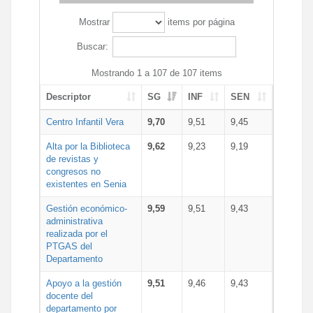
Mostrar
items por página
Buscar:
Mostrando 1 a 107 de 107 items
Descriptor
SG
INF
SEN
Centro Infantil Vera
9,70
9,51
9,45
Alta por la Biblioteca
9,62
9,23
9,19
de revistas y
congresos no
existentes en Senia
Gestión económico-
9,59
9,51
9,43
administrativa
realizada por el
PTGAS del
Departamento
Apoyo a la gestión
9,51
9,46
9,43
docente del
departamento por