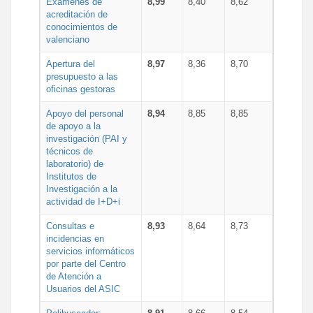
Exámenes de
8,99
8,40
8,62
acreditación de
conocimientos de
valenciano
Apertura del
8,97
8,36
8,70
presupuesto a las
oficinas gestoras
Apoyo del personal
8,94
8,85
8,85
de apoyo a la
investigación (PAI y
técnicos de
laboratorio) de
Institutos de
Investigación a la
actividad de I+D+i
Consultas e
8,93
8,64
8,73
incidencias en
servicios informáticos
por parte del Centro
de Atención a
Usuarios del ASIC