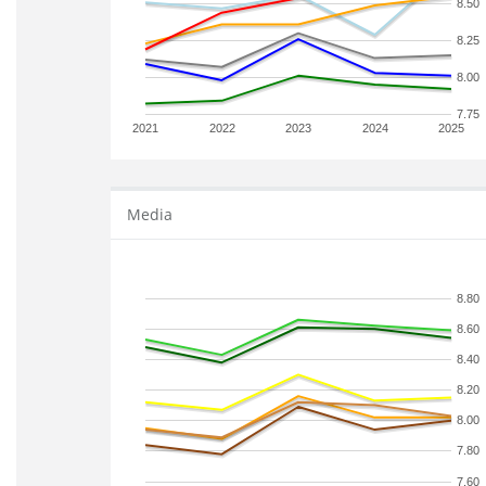
8.50
8.25
8.00
7.75
2021
2022
2023
2024
2025
Media
8.80
8.60
8.40
8.20
8.00
7.80
7.60