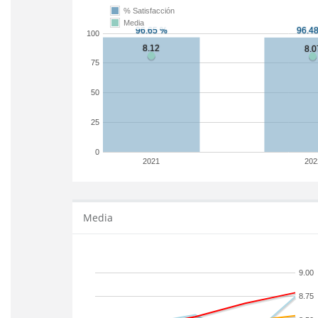
% Satisfacción
Media
100
75
50
25
0
2021
202
Media
9.00
8.75