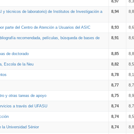
8,97
8,
 y técnicos de laboratorio) de Institutos de Investigación a
8,94
8,
por parte del Centro de Atención a Usuarios del ASIC
8,93
8,
bibliografía recomendada, películas, búsqueda de bases de
8,91
8,
amas de doctorado
8,85
8,
a, Escola de la Neu
8,82
8,
ntos
8,78
8,
8,77
8,
tro y otras tareas de apoyo
8,75
8,
ervicios a través del UFASU
8,74
8,
cción
8,74
8,
e la Universidad Sénior
8,74
8,