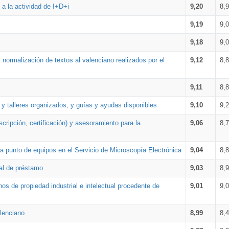
a la actividad de I+D+i
9,20
8,
9,19
9,
9,18
9,
 normalización de textos al valenciano realizados por el
9,12
8,
9,11
8,
 y talleres organizados, y guías y ayudas disponibles
9,10
9,
cripción, certificación) y asesoramiento para la
9,06
8,
 punto de equipos en el Servicio de Microscopía Electrónica
9,04
8,
ial de préstamo
9,03
8,
os de propiedad industrial e intelectual procedente de
9,01
9,
lenciano
8,99
8,