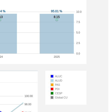
10.0
7.5
5.0
2.5
0.0
24
2025
ALUC
ALUD
PAS
PDI
CESP
100.00
Global CU
98.00