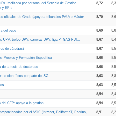
+D+i realizada por personal del Servicio de Gestión
8,72
8,
n y EPIs
los oficiales de Grado (apoyo a tribunales PAU) o Máster
8,70
8,
va del pago
8,69
8,
as UPV, trofeo UPV, carreras UPV, liga PTGAS-PDI...
8,67
8,
res de cátedras)
8,67
8,
os Propios y Formación Específica
8,66
8,
a de la tesis de doctorado
8,66
8,
sos científicos por parte del SGI
8,63
8,
ios
8,63
8,
8,54
8,
s del CFP: apoyo a la gestión
8,54
8,
proporcionadas por el ASIC (Intranet, PoliformaT, Padrino,
8,51
8,