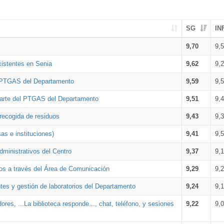
SG
IN
9,70
9,
xistentes en Senia
9,62
9,
l PTGAS del Departamento
9,59
9,
parte del PTGAS del Departamento
9,51
9,
 recogida de residuos
9,43
9,
as e instituciones)
9,41
9,
dministrativos del Centro
9,37
9,
os a través del Área de Comunicación
9,29
9,
tes y gestión de laboratorios del Departamento
9,24
9,
ores, ...La biblioteca responde..., chat, teléfono, y sesiones
9,22
9,