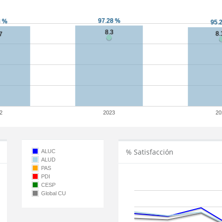
2
2023
20
% Satisfacción
ALUC
ALUD
PAS
PDI
CESP
Global CU