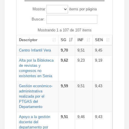
Mostrar
items por página
Buscar:
Mostrando 1 a 107 de 107 items
Descriptor
SG
INF
SEN
Centro Infantil Vera
9,70
9,51
9,45
Alta por la Biblioteca
9,62
9,23
9,19
de revistas y
congresos no
existentes en Senia
Gestión económico-
9,59
9,51
9,43
administrativa
realizada por el
PTGAS del
Departamento
Apoyo a la gestión
9,51
9,46
9,43
docente del
departamento por