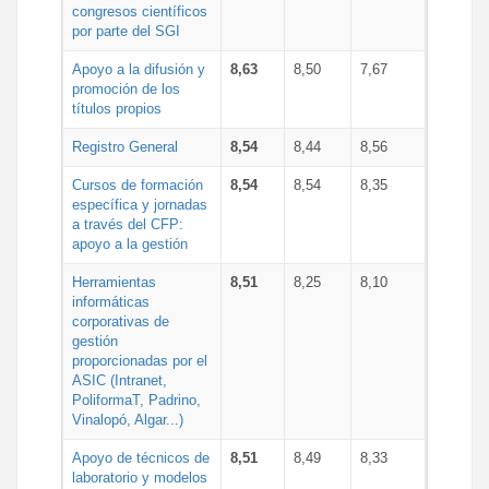
congresos científicos
por parte del SGI
Apoyo a la difusión y
8,63
8,50
7,67
promoción de los
títulos propios
Registro General
8,54
8,44
8,56
Cursos de formación
8,54
8,54
8,35
específica y jornadas
a través del CFP:
apoyo a la gestión
Herramientas
8,51
8,25
8,10
informáticas
corporativas de
gestión
proporcionadas por el
ASIC (Intranet,
PoliformaT, Padrino,
Vinalopó, Algar...)
Apoyo de técnicos de
8,51
8,49
8,33
laboratorio y modelos