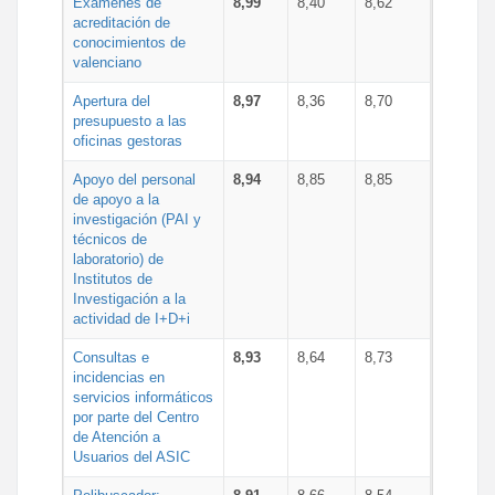
Exámenes de
8,99
8,40
8,62
acreditación de
conocimientos de
valenciano
Apertura del
8,97
8,36
8,70
presupuesto a las
oficinas gestoras
Apoyo del personal
8,94
8,85
8,85
de apoyo a la
investigación (PAI y
técnicos de
laboratorio) de
Institutos de
Investigación a la
actividad de I+D+i
Consultas e
8,93
8,64
8,73
incidencias en
servicios informáticos
por parte del Centro
de Atención a
Usuarios del ASIC