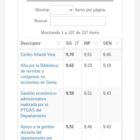
Mostrar
items por página
Buscar:
Mostrando 1 a 107 de 107 items
Descriptor
SG
INF
SEN
Centro Infantil Vera
9,70
9,51
9,45
Alta por la Biblioteca
9,62
9,23
9,19
de revistas y
congresos no
existentes en Senia
Gestión económico-
9,59
9,51
9,43
administrativa
realizada por el
PTGAS del
Departamento
Apoyo a la gestión
9,51
9,46
9,43
docente del
departamento por