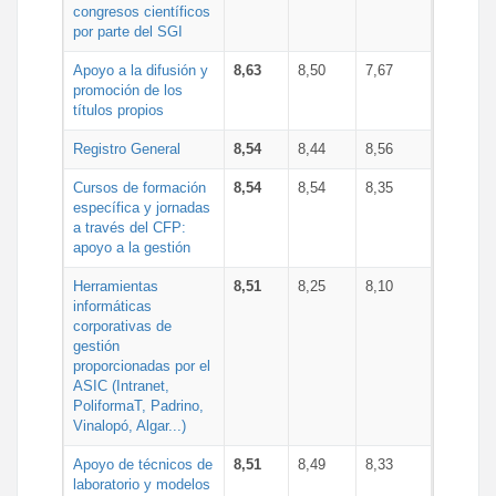
congresos científicos
por parte del SGI
Apoyo a la difusión y
8,63
8,50
7,67
promoción de los
títulos propios
Registro General
8,54
8,44
8,56
Cursos de formación
8,54
8,54
8,35
específica y jornadas
a través del CFP:
apoyo a la gestión
Herramientas
8,51
8,25
8,10
informáticas
corporativas de
gestión
proporcionadas por el
ASIC (Intranet,
PoliformaT, Padrino,
Vinalopó, Algar...)
Apoyo de técnicos de
8,51
8,49
8,33
laboratorio y modelos