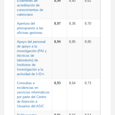
Exámenes de
8,99
8,40
8,62
acreditación de
conocimientos de
valenciano
Apertura del
8,97
8,36
8,70
presupuesto a las
oficinas gestoras
Apoyo del personal
8,94
8,85
8,85
de apoyo a la
investigación (PAI y
técnicos de
laboratorio) de
Institutos de
Investigación a la
actividad de I+D+i
Consultas e
8,93
8,64
8,73
incidencias en
servicios informáticos
por parte del Centro
de Atención a
Usuarios del ASIC