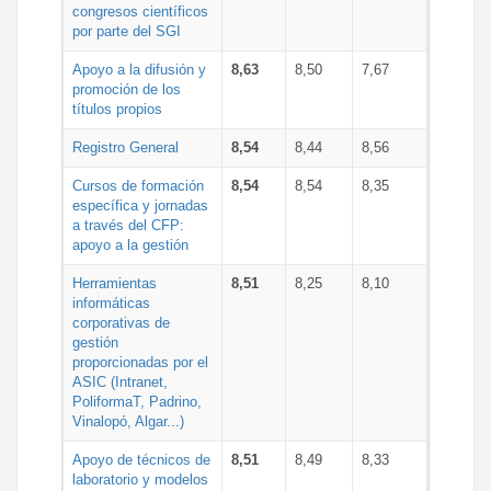
congresos científicos
por parte del SGI
Apoyo a la difusión y
8,63
8,50
7,67
promoción de los
títulos propios
Registro General
8,54
8,44
8,56
Cursos de formación
8,54
8,54
8,35
específica y jornadas
a través del CFP:
apoyo a la gestión
Herramientas
8,51
8,25
8,10
informáticas
corporativas de
gestión
proporcionadas por el
ASIC (Intranet,
PoliformaT, Padrino,
Vinalopó, Algar...)
Apoyo de técnicos de
8,51
8,49
8,33
laboratorio y modelos