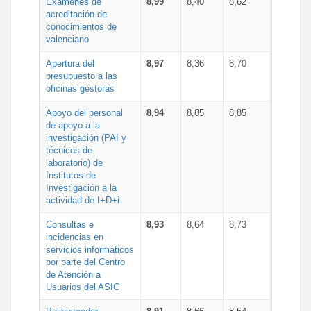
Exámenes de
8,99
8,40
8,62
acreditación de
conocimientos de
valenciano
Apertura del
8,97
8,36
8,70
presupuesto a las
oficinas gestoras
Apoyo del personal
8,94
8,85
8,85
de apoyo a la
investigación (PAI y
técnicos de
laboratorio) de
Institutos de
Investigación a la
actividad de I+D+i
Consultas e
8,93
8,64
8,73
incidencias en
servicios informáticos
por parte del Centro
de Atención a
Usuarios del ASIC