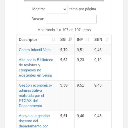
Mostrar
items por página
Buscar:
Mostrando 1 a 107 de 107 items
Descriptor
SG
INF
SEN
Centro Infantil Vera
9,70
9,51
9,45
Alta por la Biblioteca
9,62
9,23
9,19
de revistas y
congresos no
existentes en Senia
Gestión económico-
9,59
9,51
9,43
administrativa
realizada por el
PTGAS del
Departamento
Apoyo a la gestión
9,51
9,46
9,43
docente del
departamento por