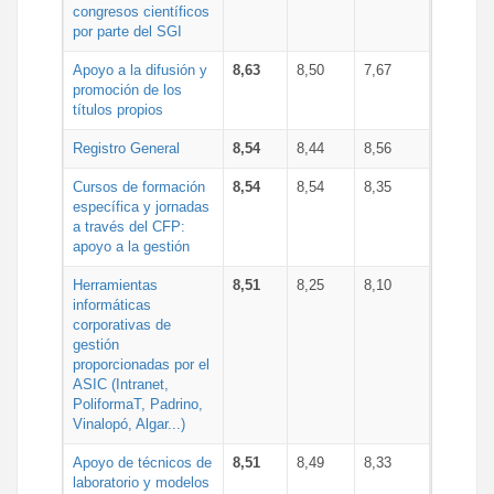
congresos científicos
por parte del SGI
Apoyo a la difusión y
8,63
8,50
7,67
promoción de los
títulos propios
Registro General
8,54
8,44
8,56
Cursos de formación
8,54
8,54
8,35
específica y jornadas
a través del CFP:
apoyo a la gestión
Herramientas
8,51
8,25
8,10
informáticas
corporativas de
gestión
proporcionadas por el
ASIC (Intranet,
PoliformaT, Padrino,
Vinalopó, Algar...)
Apoyo de técnicos de
8,51
8,49
8,33
laboratorio y modelos