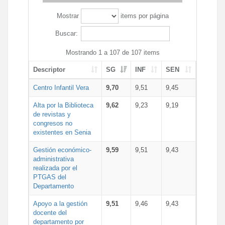
Mostrar
items por página
Buscar:
Mostrando 1 a 107 de 107 items
Descriptor
SG
INF
SEN
Centro Infantil Vera
9,70
9,51
9,45
Alta por la Biblioteca
9,62
9,23
9,19
de revistas y
congresos no
existentes en Senia
Gestión económico-
9,59
9,51
9,43
administrativa
realizada por el
PTGAS del
Departamento
Apoyo a la gestión
9,51
9,46
9,43
docente del
departamento por