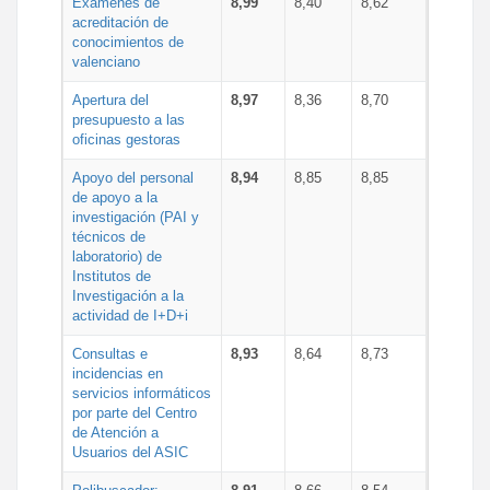
Exámenes de
8,99
8,40
8,62
acreditación de
conocimientos de
valenciano
Apertura del
8,97
8,36
8,70
presupuesto a las
oficinas gestoras
Apoyo del personal
8,94
8,85
8,85
de apoyo a la
investigación (PAI y
técnicos de
laboratorio) de
Institutos de
Investigación a la
actividad de I+D+i
Consultas e
8,93
8,64
8,73
incidencias en
servicios informáticos
por parte del Centro
de Atención a
Usuarios del ASIC