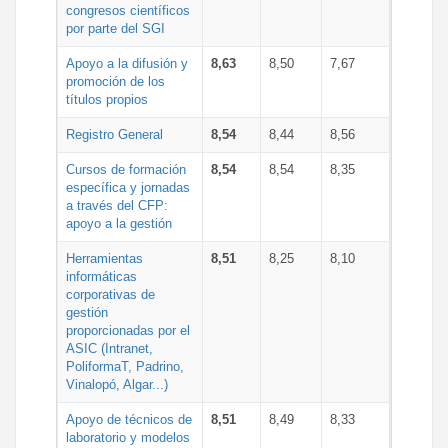
congresos científicos
por parte del SGI
Apoyo a la difusión y
8,63
8,50
7,67
promoción de los
títulos propios
Registro General
8,54
8,44
8,56
Cursos de formación
8,54
8,54
8,35
específica y jornadas
a través del CFP:
apoyo a la gestión
Herramientas
8,51
8,25
8,10
informáticas
corporativas de
gestión
proporcionadas por el
ASIC (Intranet,
PoliformaT, Padrino,
Vinalopó, Algar...)
Apoyo de técnicos de
8,51
8,49
8,33
laboratorio y modelos