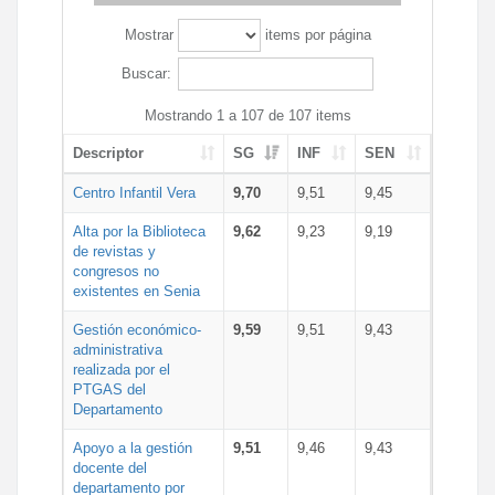
Mostrar
items por página
Buscar:
Mostrando 1 a 107 de 107 items
Descriptor
SG
INF
SEN
Centro Infantil Vera
9,70
9,51
9,45
Alta por la Biblioteca
9,62
9,23
9,19
de revistas y
congresos no
existentes en Senia
Gestión económico-
9,59
9,51
9,43
administrativa
realizada por el
PTGAS del
Departamento
Apoyo a la gestión
9,51
9,46
9,43
docente del
departamento por