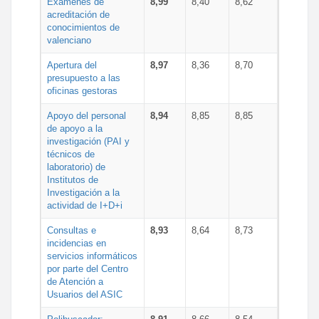
Exámenes de
8,99
8,40
8,62
acreditación de
conocimientos de
valenciano
Apertura del
8,97
8,36
8,70
presupuesto a las
oficinas gestoras
Apoyo del personal
8,94
8,85
8,85
de apoyo a la
investigación (PAI y
técnicos de
laboratorio) de
Institutos de
Investigación a la
actividad de I+D+i
Consultas e
8,93
8,64
8,73
incidencias en
servicios informáticos
por parte del Centro
de Atención a
Usuarios del ASIC