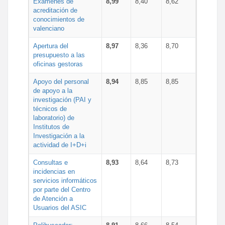
Exámenes de
8,99
8,40
8,62
acreditación de
conocimientos de
valenciano
Apertura del
8,97
8,36
8,70
presupuesto a las
oficinas gestoras
Apoyo del personal
8,94
8,85
8,85
de apoyo a la
investigación (PAI y
técnicos de
laboratorio) de
Institutos de
Investigación a la
actividad de I+D+i
Consultas e
8,93
8,64
8,73
incidencias en
servicios informáticos
por parte del Centro
de Atención a
Usuarios del ASIC