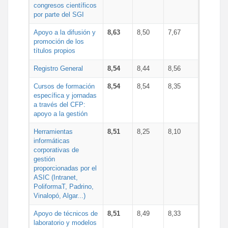
congresos científicos
por parte del SGI
Apoyo a la difusión y
8,63
8,50
7,67
promoción de los
títulos propios
Registro General
8,54
8,44
8,56
Cursos de formación
8,54
8,54
8,35
específica y jornadas
a través del CFP:
apoyo a la gestión
Herramientas
8,51
8,25
8,10
informáticas
corporativas de
gestión
proporcionadas por el
ASIC (Intranet,
PoliformaT, Padrino,
Vinalopó, Algar...)
Apoyo de técnicos de
8,51
8,49
8,33
laboratorio y modelos