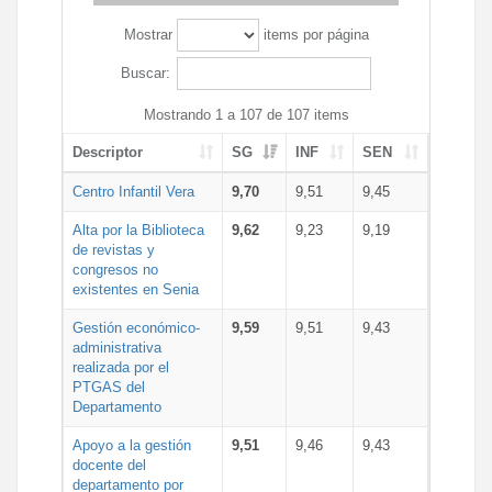
Mostrar
items por página
Buscar:
Mostrando 1 a 107 de 107 items
Descriptor
SG
INF
SEN
Centro Infantil Vera
9,70
9,51
9,45
Alta por la Biblioteca
9,62
9,23
9,19
de revistas y
congresos no
existentes en Senia
Gestión económico-
9,59
9,51
9,43
administrativa
realizada por el
PTGAS del
Departamento
Apoyo a la gestión
9,51
9,46
9,43
docente del
departamento por