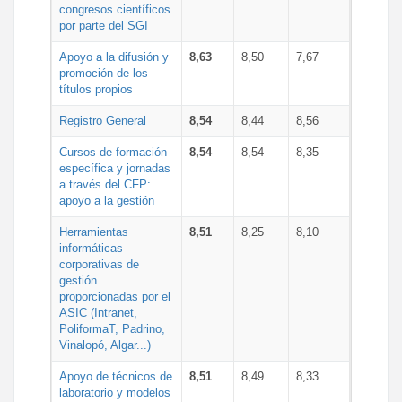
congresos científicos
por parte del SGI
Apoyo a la difusión y
8,63
8,50
7,67
promoción de los
títulos propios
Registro General
8,54
8,44
8,56
Cursos de formación
8,54
8,54
8,35
específica y jornadas
a través del CFP:
apoyo a la gestión
Herramientas
8,51
8,25
8,10
informáticas
corporativas de
gestión
proporcionadas por el
ASIC (Intranet,
PoliformaT, Padrino,
Vinalopó, Algar...)
Apoyo de técnicos de
8,51
8,49
8,33
laboratorio y modelos