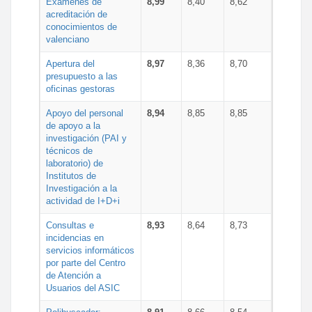
Exámenes de
8,99
8,40
8,62
acreditación de
conocimientos de
valenciano
Apertura del
8,97
8,36
8,70
presupuesto a las
oficinas gestoras
Apoyo del personal
8,94
8,85
8,85
de apoyo a la
investigación (PAI y
técnicos de
laboratorio) de
Institutos de
Investigación a la
actividad de I+D+i
Consultas e
8,93
8,64
8,73
incidencias en
servicios informáticos
por parte del Centro
de Atención a
Usuarios del ASIC