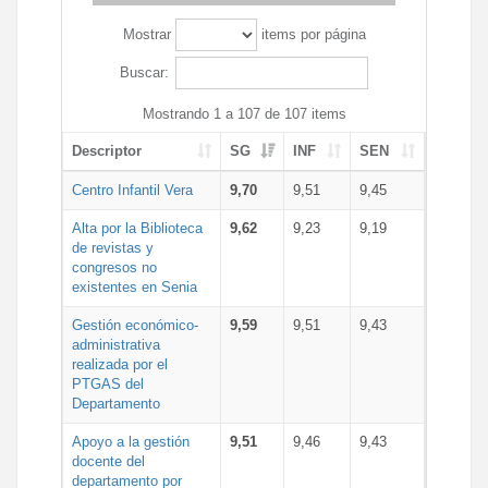
Mostrar
items por página
Buscar:
Mostrando 1 a 107 de 107 items
Descriptor
SG
INF
SEN
Centro Infantil Vera
9,70
9,51
9,45
Alta por la Biblioteca
9,62
9,23
9,19
de revistas y
congresos no
existentes en Senia
Gestión económico-
9,59
9,51
9,43
administrativa
realizada por el
PTGAS del
Departamento
Apoyo a la gestión
9,51
9,46
9,43
docente del
departamento por